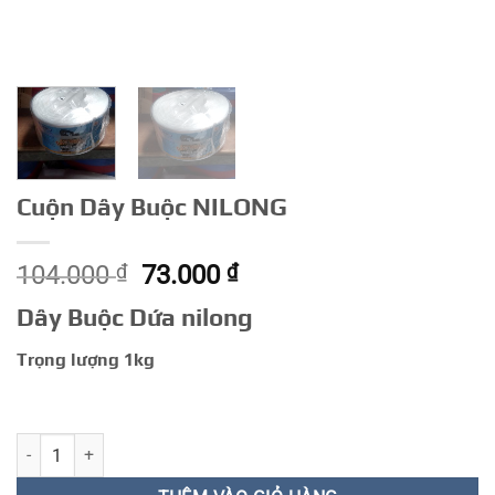
Cuộn Dây Buộc NILONG
Giá
Giá
104.000
₫
73.000
₫
gốc
hiện
Dây Buộc Dứa nilong
là:
tại
104.000 ₫.
là:
Trọng lượng 1kg
73.000 ₫.
Cuộn Dây Buộc NILONG số lượng