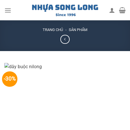
Skip
to
content
TRANG CHỦ
»
SẢN PHẨM
-30%