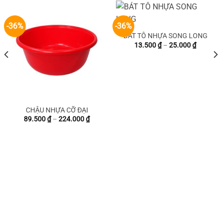
-36%
-36%
BÁT TÔ NHỰA SONG LONG
Khoảng
13.500
₫
–
25.000
₫
giá:
từ
13.500 
đến
25.000 
CHẬU NHỰA CỠ ĐẠI
g
Khoảng
89.500
₫
–
224.000
₫
giá:
từ
 ₫
89.500 ₫
đến
 ₫
224.000 ₫