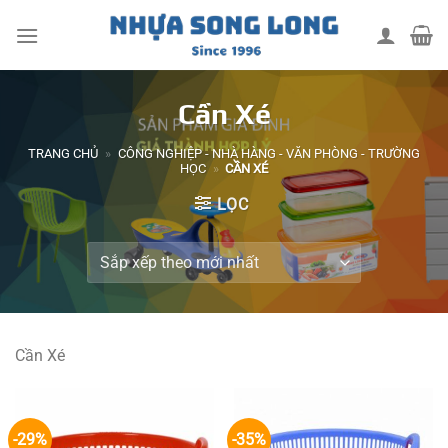
Skip
to
content
Cần Xé
TRANG CHỦ
»
CÔNG NGHIỆP - NHÀ HÀNG - VĂN PHÒNG - TRƯỜNG
HỌC
»
CẦN XÉ
LỌC
Cần Xé
-29%
-35%