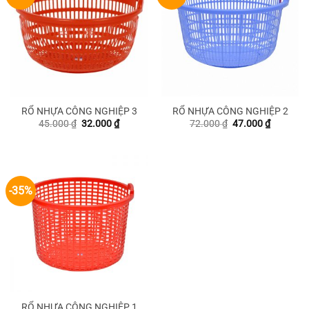
RỔ NHỰA CÔNG NGHIỆP 3
RỔ NHỰA CÔNG NGHIỆP 2
Giá
Giá
Giá
Giá
45.000
₫
32.000
₫
72.000
₫
47.000
₫
gốc
hiện
gốc
hiện
là:
tại
là:
tại
45.000 ₫.
là:
72.000 ₫.
là:
32.000 ₫.
47.000 ₫
-35%
RỔ NHỰA CÔNG NGHIỆP 1