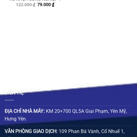
Giá
Giá
122.000
₫
79.000
₫
gốc
hiện
là:
tại
122.000 ₫.
là:
79.000 ₫.
LIÊN HỆ
ĐỊA CHỈ NHÀ MÁY:
KM 20+700 QL5A Giai Phạm, Yên Mỹ,
Hưng Yên.
VĂN PHÒNG GIAO DỊCH:
109 Phan Bá Vành, Cổ Nhuế 1,