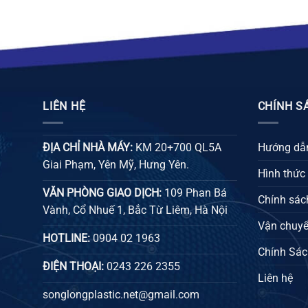
LIÊN HỆ
CHÍNH S
ĐỊA CHỈ NHÀ MÁY:
KM 20+700 QL5A
Hướng dẫn
Giai Phạm, Yên Mỹ, Hưng Yên.
Hình thức
VĂN PHÒNG GIAO DỊCH:
109 Phan Bá
Chính sách
Vành, Cổ Nhuế 1, Bắc Từ Liêm, Hà Nội
Vận chuyể
HOTLINE:
0904 02 1963
Chính Sác
ĐIỆN THOẠI:
0243 226 2355
Liên hệ
songlongplastic.net@gmail.com