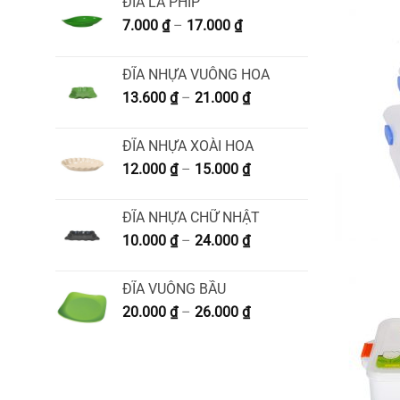
ĐĨA LÁ PHÍP
Khoảng
7.000
₫
–
17.000
₫
giá:
từ
ĐĨA NHỰA VUÔNG HOA
7.000 ₫
Khoảng
13.600
₫
–
21.000
₫
đến
giá:
17.000 ₫
từ
ĐĨA NHỰA XOÀI HOA
13.600 ₫
Khoảng
12.000
₫
–
15.000
₫
đến
giá:
21.000 ₫
từ
ĐĨA NHỰA CHỮ NHẬT
12.000 ₫
Khoảng
10.000
₫
–
24.000
₫
đến
giá:
15.000 ₫
từ
ĐĨA VUÔNG BẦU
10.000 ₫
Khoảng
20.000
₫
–
26.000
₫
đến
giá:
24.000 ₫
từ
20.000 ₫
đến