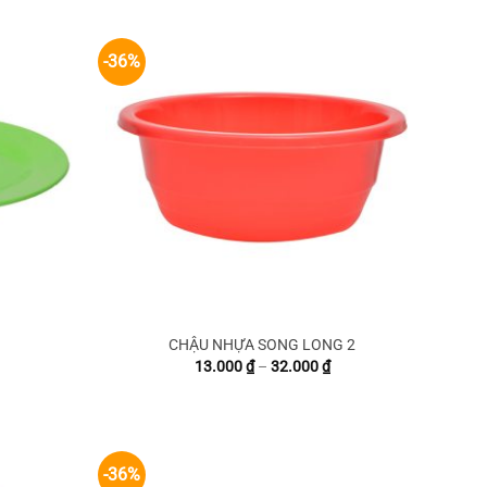
đến
đến
26.000 ₫
15.600 ₫
-36%
CHẬU NHỰA SONG LONG 2
Khoảng
Khoảng
13.000
₫
–
32.000
₫
iá:
giá:
từ
từ
13.000 ₫
13.000 ₫
đến
đến
27.200 ₫
32.000 ₫
-36%