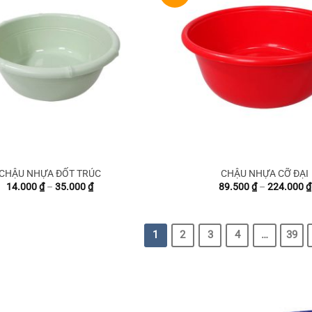
CHẬU NHỰA ĐỐT TRÚC
CHẬU NHỰA CỠ ĐẠI
Khoảng
14.000
₫
–
35.000
₫
89.500
₫
–
224.000
₫
giá:
từ
14.000 ₫
đến
1
2
3
4
…
39
35.000 ₫