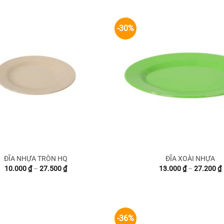
đến
24.000 ₫
-30%
ĐĨA NHỰA TRÒN HQ
ĐĨA XOÀI NHỰA
Khoảng
10.000
₫
–
27.500
₫
13.000
₫
–
27.200
₫
giá:
g
từ
10.000 ₫
đến
27.500 ₫
-36%