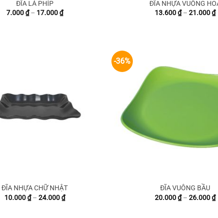
ĐĨA LÁ PHÍP
ĐĨA NHỰA VUÔNG HO
Khoảng
7.000
₫
–
17.000
₫
13.600
₫
–
21.000
₫
giá:
g
từ
7.000 ₫
đến
17.000 ₫
-36%
ĐĨA NHỰA CHỮ NHẬT
ĐĨA VUÔNG BẦU
Khoảng
10.000
₫
–
24.000
₫
20.000
₫
–
26.000
₫
giá:
g
từ
10.000 ₫