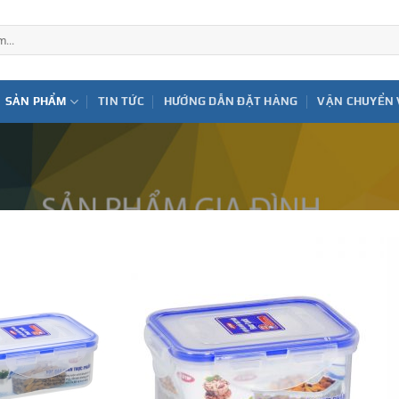
SẢN PHẨM
TIN TỨC
HƯỚNG DẪN ĐẶT HÀNG
VẬN CHUYỂN 