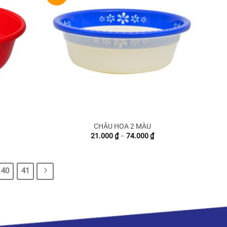
CHẬU HOA 2 MÀU
Khoảng
Khoảng
21.000
₫
–
74.000
₫
giá:
giá:
từ
từ
89.500 ₫
21.000 ₫
đến
đến
40
41
224.000 ₫
74.000 ₫