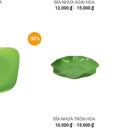
A
ĐĨA NHỰA XOÀI HOA
Khoảng
Khoảng
12.000
₫
–
15.000
₫
iá:
giá:
từ
từ
13.600 ₫
12.000 ₫
đến
đến
21.000 ₫
15.000 ₫
-36%
ĐĨA NHỰA TRÒN HOA
Khoảng
Khoảng
10.000
₫
–
15.600
₫
iá:
giá:
từ
từ
20.000 ₫
10.000 ₫