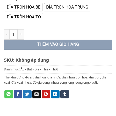
ĐĨA TRÒN HOA BÉ
ĐĨA TRÒN HOA TRUNG
ĐĨA TRÒN HOA TO
ĐĨA NHỰA TRÒN HOA số lượng
THÊM VÀO GIỎ HÀNG
SKU:
Không áp dụng
Danh mục:
Âu - Bát - Đĩa - Thìa - Thớt
Thẻ:
đĩa đựng đồ ăn
,
đĩa hoa
,
đĩa nhựa
,
đĩa nhựa tròn hoa
,
đĩa tròn
,
đĩa
xoài
,
đĩa xoài nhựa
,
đồ gia dụng
,
nhựa song long
,
songlongplastic