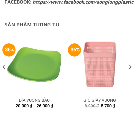
FACEBOOK:
https://www.facebook.com/songlongplastic
SẢN PHẨM TƯƠNG TỰ
-36%
-36%
ĐĨA VUÔNG BẦU
GIỎ GIẤY VUÔNG
Khoảng
Giá
Giá
20.000
₫
–
26.000
₫
8.900
₫
5.700
₫
giá:
gốc
hiện
từ
là:
tại
20.000 ₫
8.900 ₫.
là:
₫.
đến
5.700 ₫.
26.000 ₫