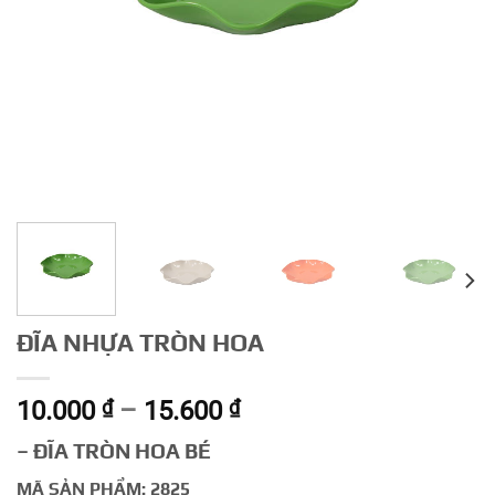
ĐĨA NHỰA TRÒN HOA
Khoảng
10.000
₫
–
15.600
₫
giá:
– ĐĨA TRÒN HOA BÉ
từ
10.000 ₫
MÃ SẢN PHẨM: 2825