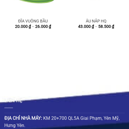
ĐĨA VUÔNG BẦU
ÂU NẮP HQ
g
Khoảng
Khoảng
20.000
₫
–
26.000
₫
43.000
₫
–
58.500
₫
giá:
giá:
từ
từ
 ₫
20.000 ₫
43.000 
đến
đến
 ₫
26.000 ₫
58.500 
LIÊN HỆ
ĐỊA CHỈ NHÀ MÁY:
KM 20+700 QL5A Giai Phạm, Yên Mỹ,
Hưng Yên.