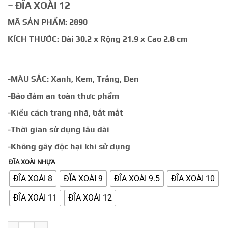
– ĐĨA XOÀI 12
MÃ SẢN PHẨM: 2890
KÍCH THƯỚC: Dài 30.2 x Rộng 21.9 x Cao 2.8 cm
-MÀU SẮC: Xanh, Kem, Trắng, Đen
-Bảo đảm an toàn thưc phẩm
-Kiểu cách trang nhã, bắt mắt
-Thời gian sử dụng lâu dài
-Không gây độc hại khi sử dụng
ĐĨA XOÀI NHỰA
ĐĨA XOÀI 8
ĐĨA XOÀI 9
ĐĨA XOÀI 9.5
ĐĨA XOÀI 10
ĐĨA XOÀI 11
ĐĨA XOÀI 12
ĐĨA XOÀI NHỰA số lượng