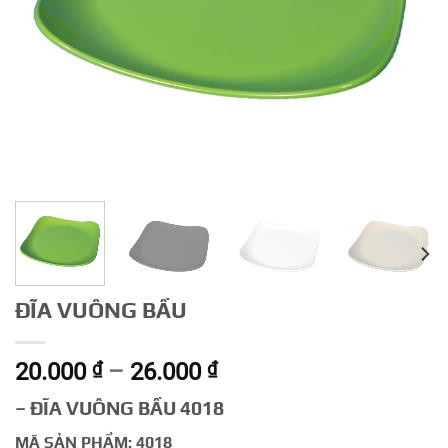
ĐĨA VUÔNG BẦU
Khoảng
20.000
₫
–
26.000
₫
giá:
– ĐĨA VUÔNG BẦU 4018
từ
20.000 ₫
MÃ SẢN PHẨM: 4018