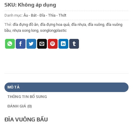
SKU:
Không áp dụng
Danh mục:
Âu - Bát - Đĩa - Thìa - Thớt
Thẻ:
đĩa đựng đồ ăn
,
đĩa đựng hoa quả
,
đĩa nhựa
,
đĩa vuông
,
đĩa vuông
bầu
,
nhựa song long
,
songlongplastic
MÔ TẢ
THÔNG TIN BỔ SUNG
ĐÁNH GIÁ (0)
ĐĨA VUÔNG BẦU