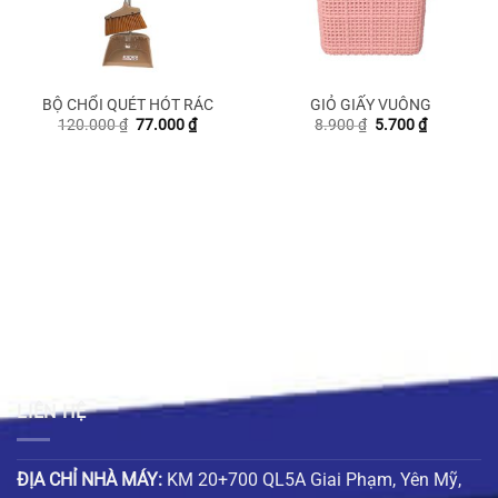
BỘ CHỔI QUÉT HÓT RÁC
GIỎ GIẤY VUÔNG
g
Giá
Giá
Giá
Giá
120.000
₫
77.000
₫
8.900
₫
5.700
₫
gốc
hiện
gốc
hiện
là:
tại
là:
tại
 ₫
120.000 ₫.
là:
8.900 ₫.
là:
77.000 ₫.
5.700 ₫.
 ₫
LIÊN HỆ
ĐỊA CHỈ NHÀ MÁY:
KM 20+700 QL5A Giai Phạm, Yên Mỹ,