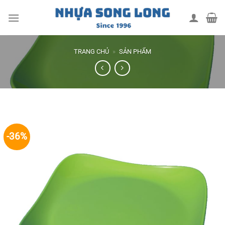
Skip
to
content
TRANG CHỦ
»
SẢN PHẨM
-36%