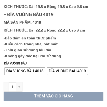
đến
KÍCH THƯỚC: Dài 19.5 x Rộng 19.5 x Cao 2.6 cm
26.000 ₫
– ĐĨA VUÔNG BẦU 4019
MÃ SẢN PHẨM: 4019
KÍCH THƯỚC: Dài 22.2 x Rộng 22.2 x Cao 3 cm
-Bảo đảm an toàn thưc phẩm
-Kiểu cách trang nhã, bắt mắt
-Thời gian sử dụng lâu dài
-Không gây độc hại khi sử dụng
ĐĨA VUÔNG BẦU
ĐĨA VUÔNG BẦU 4018
ĐĨA VUÔNG BẦU 4019
ĐĨA VUÔNG BẦU số lượng
THÊM VÀO GIỎ HÀNG