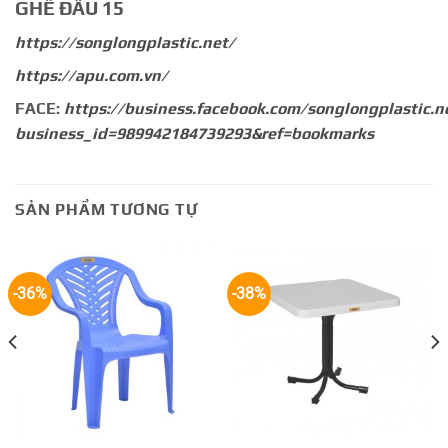
GHẾ ĐẨU 15
https://songlongplastic.net/
https://apu.com.vn/
FACE:
https://business.facebook.com/songlongplastic.n
business_id=989942184739293&ref=bookmarks
SẢN PHẨM TƯƠNG TỰ
-36%
-38%