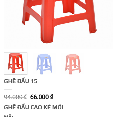
GHẾ ĐẨU 15
Giá
Giá
94.000
₫
66.000
₫
gốc
hiện
GHẾ ĐẨU CAO KẺ MỚI
là:
tại
94.000 ₫.
là: