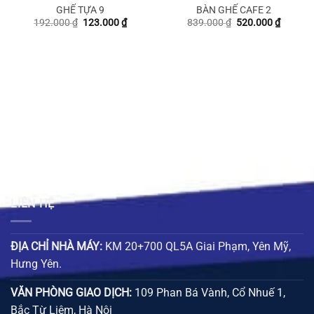
GHẾ TỰA 9
BÀN GHẾ CAFE 2
Giá
Giá
Giá
Giá
192.000
₫
123.000
₫
839.000
₫
520.000
₫
gốc
hiện
gốc
hiện
là:
tại
là:
tại
192.000 ₫.
là:
839.000 ₫.
là:
00 ₫.
123.000 ₫.
520.000
LIÊN HỆ
ĐỊA CHỈ NHÀ MÁY:
KM 20+700 QL5A Giai Phạm, Yên Mỹ,
Hưng Yên.
VĂN PHÒNG GIAO DỊCH:
109 Phan Bá Vành, Cổ Nhuế 1,
Bắc Từ Liêm, Hà Nội