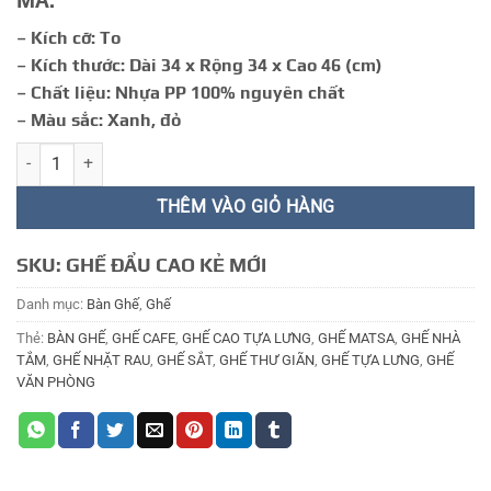
MÃ:
66.000 ₫.
– Kích cỡ: To
– Kích thước: Dài 34 x Rộng 34 x Cao 46 (cm)
– Chất liệu: Nhựa PP 100% nguyên chất
– Màu sắc: Xanh, đỏ
GHẾ ĐẨU 15 số lượng
THÊM VÀO GIỎ HÀNG
SKU:
GHẾ ĐẨU CAO KẺ MỚI
Danh mục:
Bàn Ghế
,
Ghế
Thẻ:
BÀN GHẾ
,
GHẾ CAFE
,
GHẾ CAO TỰA LƯNG
,
GHẾ MATSA
,
GHẾ NHÀ
TẮM
,
GHẾ NHẶT RAU
,
GHẾ SẮT
,
GHẾ THƯ GIÃN
,
GHẾ TỰA LƯNG
,
GHẾ
VĂN PHÒNG