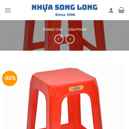
Skip
to
content
TRANG CHỦ
»
SẢN PHẨM
-30%