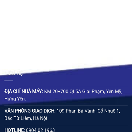
gốc
hiện
gốc
hiện
là:
tại
là:
tại
627.000 ₫.
là:
157.000 ₫.
là:
00 ₫.
401.000 ₫.
100.000
LIÊN HỆ
ĐỊA CHỈ NHÀ MÁY:
KM 20+700 QL5A Giai Phạm, Yên Mỹ,
Hưng Yên.
VĂN PHÒNG GIAO DỊCH:
109 Phan Bá Vành, Cổ Nhuế 1,
Bắc Từ Liêm, Hà Nội
HOTLINE:
0904 02 1963