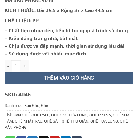
MÃ SẢN PHẨM: 4046
89.000 ₫.
KÍCH THƯỚC: Dài 39.5 x Rộng 37 x Cao 44.5 cm
CHẤT LIỆU: PP
– Chất liệu nhựa dẻo, bền bỉ trong quá trình sử dụng
– Kiểu dáng trang nhã, bắt mắt
– Chịu được va đập mạnh, thời gian sử dụng lâu dài
– Sử dụng được với nhiều mục đích
GHẾ ĐẨU 31 số lượng
THÊM VÀO GIỎ HÀNG
SKU:
4046
Danh mục:
Bàn Ghế
,
Ghế
Thẻ:
BÀN GHẾ
,
GHẾ CAFE
,
GHẾ CAO TỰA LƯNG
,
GHẾ MATSA
,
GHẾ NHÀ
TẮM
,
GHẾ NHẶT RAU
,
GHẾ SẮT
,
GHẾ THƯ GIÃN
,
GHẾ TỰA LƯNG
,
GHẾ
VĂN PHÒNG