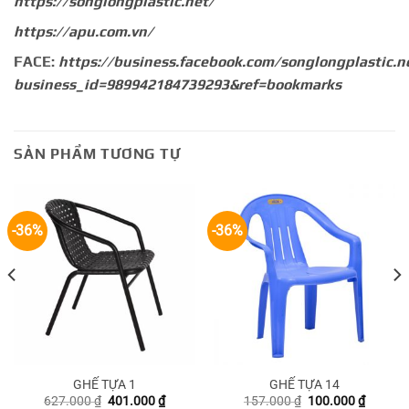
https://songlongplastic.net/
https://apu.com.vn/
FACE:
https://business.facebook.com/songlongplastic.n
business_id=989942184739293&ref=bookmarks
SẢN PHẨM TƯƠNG TỰ
-36%
-36%
GHẾ TỰA 1
GHẾ TỰA 14
Giá
Giá
Giá
Giá
627.000
₫
401.000
₫
157.000
₫
100.000
₫