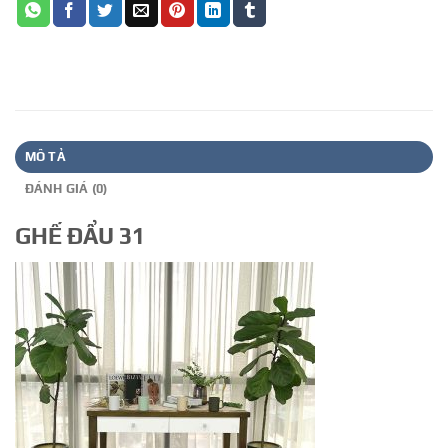
MÔ TẢ
ĐÁNH GIÁ (0)
GHẾ ĐẨU 31