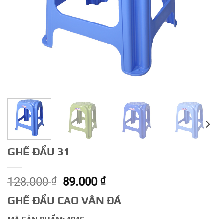
GHẾ ĐẨU 31
Giá
Giá
128.000
₫
89.000
₫
gốc
hiện
GHẾ ĐẨU CAO VÂN ĐÁ
là:
tại
128.000 ₫.
là: