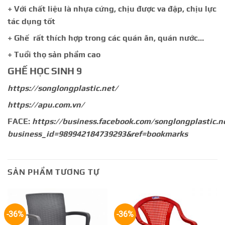
+ Với chất liệu là nhựa cứng, chịu được va đập, chịu lực
tác dụng tốt
+ Ghế rất thích hợp trong các quán ăn, quán nước…
+ Tuổi thọ sản phẩm cao
GHẾ HỌC SINH 9
https://songlongplastic.net/
https://apu.com.vn/
FACE:
https://business.facebook.com/songlongplastic.n
business_id=989942184739293&ref=bookmarks
SẢN PHẨM TƯƠNG TỰ
-36%
-36%