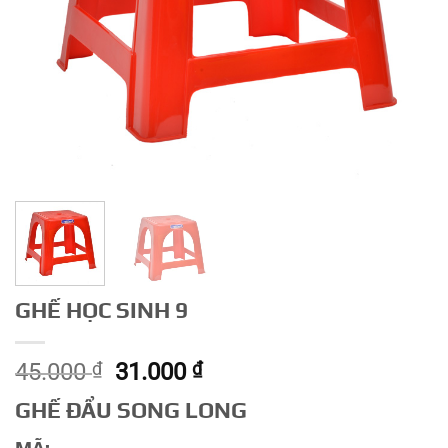
GHẾ HỌC SINH 9
Giá
Giá
45.000
₫
31.000
₫
gốc
hiện
GHẾ ĐẨU SONG LONG
là:
tại
45.000 ₫.
là: