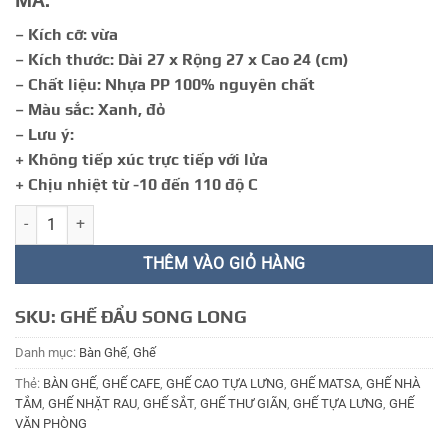
MÃ:
31.000 ₫.
– Kích cỡ: vừa
– Kích thước: Dài 27 x Rộng 27 x Cao 24 (cm)
– Chất liệu: Nhựa PP 100% nguyên chất
– Màu sắc: Xanh, đỏ
– Lưu ý:
+ Không tiếp xúc trực tiếp với lửa
+ Chịu nhiệt từ -10 đến 110 độ C
GHẾ HỌC SINH 9 số lượng
THÊM VÀO GIỎ HÀNG
SKU:
GHẾ ĐẨU SONG LONG
Danh mục:
Bàn Ghế
,
Ghế
Thẻ:
BÀN GHẾ
,
GHẾ CAFE
,
GHẾ CAO TỰA LƯNG
,
GHẾ MATSA
,
GHẾ NHÀ
TẮM
,
GHẾ NHẶT RAU
,
GHẾ SẮT
,
GHẾ THƯ GIÃN
,
GHẾ TỰA LƯNG
,
GHẾ
VĂN PHÒNG