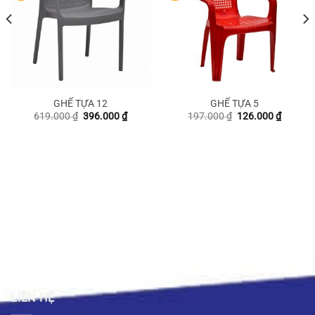
GHẾ TỰA 12
GHẾ TỰA 5
Giá
Giá
Giá
Giá
619.000
₫
396.000
₫
197.000
₫
126.000
₫
gốc
hiện
gốc
hiện
là:
tại
là:
tại
619.000 ₫.
là:
197.000 ₫.
là:
00 ₫.
396.000 ₫.
126.000
LIÊN HỆ