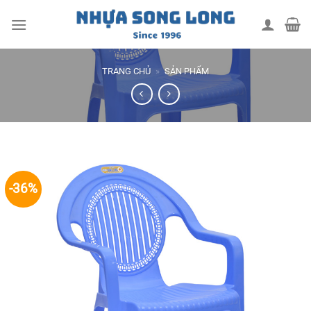
Skip
to
content
TRANG CHỦ
»
SẢN PHẨM
-36%