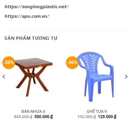
https://songlongplastic.net/
https://apu.com.vn/
SẢN PHẨM TƯƠNG TỰ
-38%
-36%
BÀN NHỰA 4
GHẾ TỰA 9
Giá
Giá
Giá
Giá
855.000
₫
530.000
₫
192.000
₫
123.000
₫
gốc
hiện
gốc
hiện
là:
tại
là:
tại
855.000 ₫.
là:
192.000 ₫.
là: