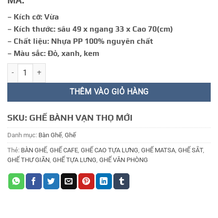
MÃ:
112.000 ₫.
– Kích cỡ: Vừa
– Kích thước: sâu 49 x ngang 33 x Cao 70(cm)
– Chất liệu: Nhựa PP 100% nguyên chất
– Màu sắc: Đỏ, xanh, kem
GHẾ TỰA 16 số lượng
THÊM VÀO GIỎ HÀNG
SKU:
GHẾ BÀNH VẠN THỌ MỚI
Danh mục:
Bàn Ghế
,
Ghế
Thẻ:
BÀN GHẾ
,
GHẾ CAFE
,
GHẾ CAO TỰA LƯNG
,
GHẾ MATSA
,
GHẾ SẮT
,
GHẾ THƯ GIÃN
,
GHẾ TỰA LƯNG
,
GHẾ VĂN PHÒNG