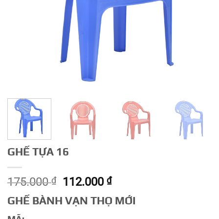
GHẾ TỰA 16
Giá
Giá
175.000
₫
112.000
₫
gốc
hiện
GHẾ BÀNH VẠN THỌ MỚI
là:
tại
175.000 ₫.
là: