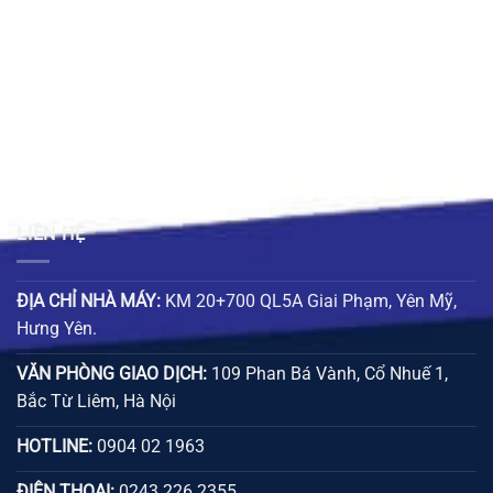
00 ₫.
530.000 ₫.
123.000
LIÊN HỆ
ĐỊA CHỈ NHÀ MÁY:
KM 20+700 QL5A Giai Phạm, Yên Mỹ,
Hưng Yên.
VĂN PHÒNG GIAO DỊCH:
109 Phan Bá Vành, Cổ Nhuế 1,
Bắc Từ Liêm, Hà Nội
HOTLINE:
0904 02 1963
ĐIỆN THOẠI:
0243 226 2355