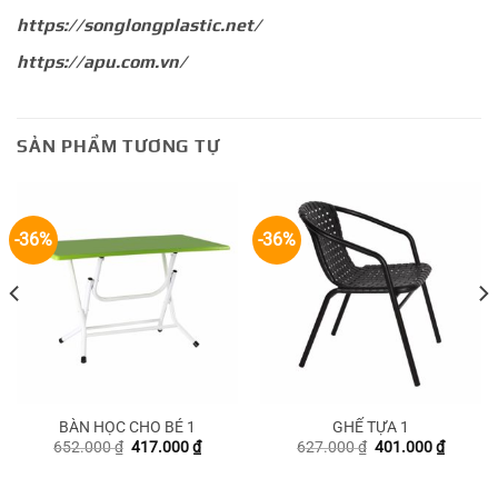
https://songlongplastic.net/
https://apu.com.vn/
SẢN PHẨM TƯƠNG TỰ
-36%
-36%
BÀN HỌC CHO BÉ 1
GHẾ TỰA 1
Giá
Giá
Giá
Giá
652.000
₫
417.000
₫
627.000
₫
401.000
₫
gốc
hiện
gốc
hiện
là:
tại
là:
tại
652.000 ₫.
là:
627.000 ₫.
là: