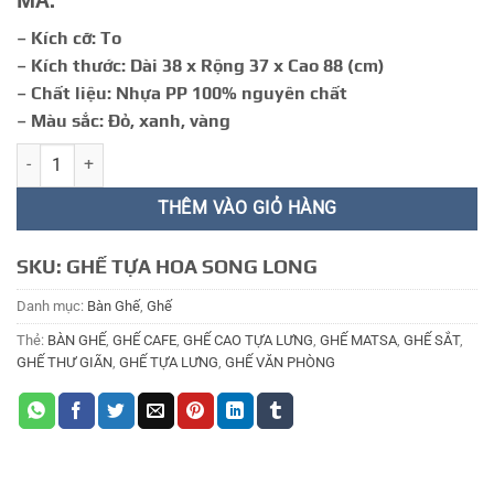
MÃ:
164.000 ₫.
– Kích cỡ: To
– Kích thước: Dài 38 x Rộng 37 x Cao 88 (cm)
– Chất liệu: Nhựa PP 100% nguyên chất
– Màu sắc: Đỏ, xanh, vàng
GHẾ TỰA 30.1 số lượng
THÊM VÀO GIỎ HÀNG
SKU:
GHẾ TỰA HOA SONG LONG
Danh mục:
Bàn Ghế
,
Ghế
Thẻ:
BÀN GHẾ
,
GHẾ CAFE
,
GHẾ CAO TỰA LƯNG
,
GHẾ MATSA
,
GHẾ SẮT
,
GHẾ THƯ GIÃN
,
GHẾ TỰA LƯNG
,
GHẾ VĂN PHÒNG