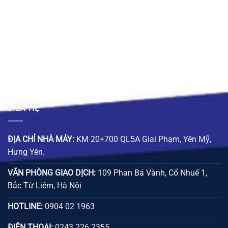
 ₫.
417.000 ₫.
401.000
LIÊN HỆ
ĐỊA CHỈ NHÀ MÁY:
KM 20+700 QL5A Giai Phạm, Yên Mỹ,
Hưng Yên.
VĂN PHÒNG GIAO DỊCH:
109 Phan Bá Vành, Cổ Nhuế 1,
Bắc Từ Liêm, Hà Nội
HOTLINE:
0904 02 1963
ĐIỆN THOẠI:
0243 226 2355