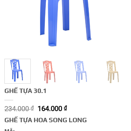
GHẾ TỰA 30.1
Giá
Giá
234.000
₫
164.000
₫
gốc
hiện
GHẾ TỰA HOA SONG LONG
là:
tại
234.000 ₫.
là: