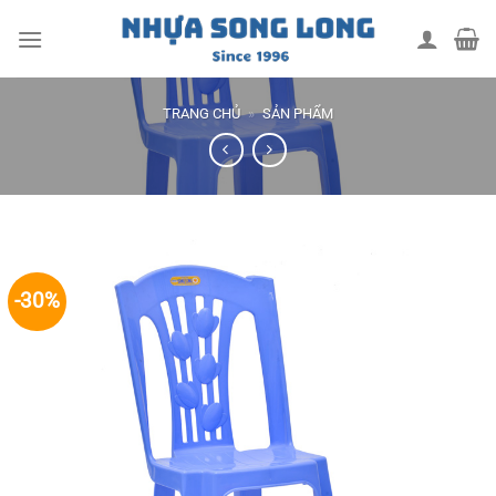
Skip
to
content
TRANG CHỦ
»
SẢN PHẨM
-30%