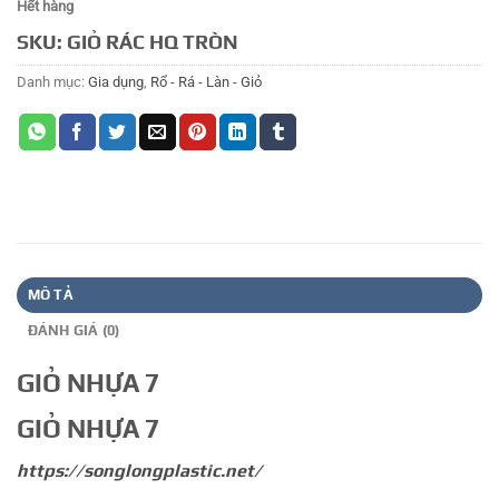
Hết hàng
SKU:
GIỎ RÁC HQ TRÒN
Danh mục:
Gia dụng
,
Rổ - Rá - Làn - Giỏ
MÔ TẢ
ĐÁNH GIÁ (0)
GIỎ NHỰA 7
GIỎ NHỰA 7
https://songlongplastic.net/