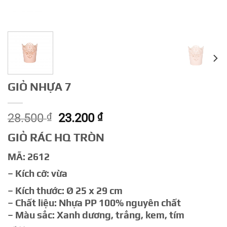
GIỎ NHỰA 7
Giá
Giá
28.500
₫
23.200
₫
gốc
hiện
GIỎ RÁC HQ TRÒN
là:
tại
28.500 ₫.
là:
MÃ: 2612
23.200 ₫.
– Kích cỡ: vừa
– Kích thước: Ø 25 x 29 cm
– Chất liệu: Nhựa PP 100% nguyên chất
– Màu sắc: Xanh dương, trắng, kem, tím