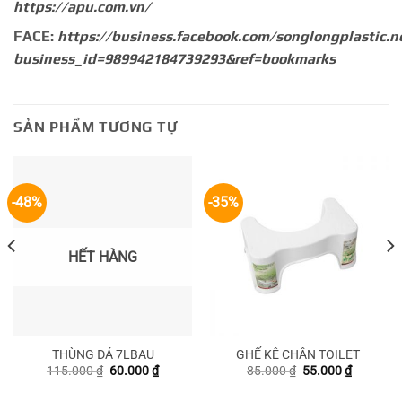
https://apu.com.vn/
FACE:
https://business.facebook.com/songlongplastic.n
business_id=989942184739293&ref=bookmarks
SẢN PHẨM TƯƠNG TỰ
-48%
-35%
HẾT HÀNG
THÙNG ĐÁ 7LBAU
GHẾ KÊ CHÂN TOILET
Giá
Giá
Giá
Giá
115.000
₫
60.000
₫
85.000
₫
55.000
₫
gốc
hiện
gốc
hiện
là:
tại
là:
tại