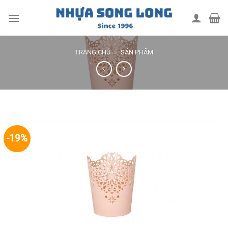
Skip
to
content
TRANG CHỦ
»
SẢN PHẨM
-19%