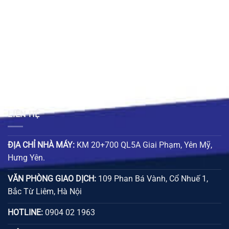
115.000 ₫.
là:
85.000 ₫.
là:
00 ₫.
60.000 ₫.
55.000 ₫
LIÊN HỆ
ĐỊA CHỈ NHÀ MÁY:
KM 20+700 QL5A Giai Phạm, Yên Mỹ,
Hưng Yên.
VĂN PHÒNG GIAO DỊCH:
109 Phan Bá Vành, Cổ Nhuế 1,
Bắc Từ Liêm, Hà Nội
HOTLINE:
0904 02 1963