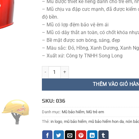
– Mũ được thiết kế riêng dành cho trẻ em, n
– Mũ chịu va đập cưc mạnh, đã được kiểm 
độ bền.
– Mũ có lợp đệm bảo vệ êm ái
– Mũ có dây thắt an toàn, có chốt khóa nh
– Bề mặt được sơn bóng, sáng, đẹp
– Màu sắc: Đỏ, Hồng, Xanh Dương, Xanh Ng
– Xuất xứ: Công ty TNHH Song Long
MŨ BẢO HIỂM TRẺ EM 036 số lượng
THÊM VÀO GIỎ HÀ
SKU:
036
Danh mục:
Mũ bảo hiểm
,
Mũ trẻ em
Thẻ:
in logo
,
mũ bảo hiểm
,
mũ bảo hiểm hon da
,
nón bả