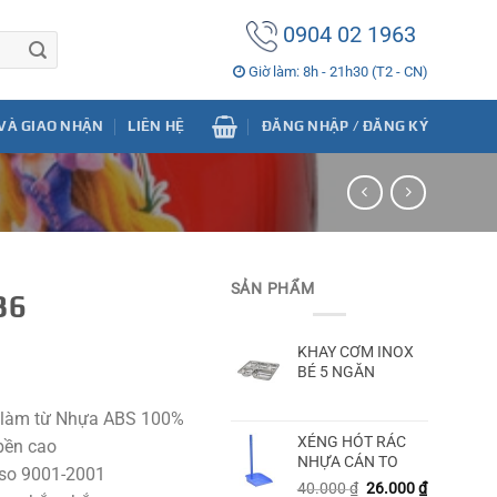
0904 02 1963
Giờ làm: 8h - 21h30 (T2 - CN)
VÀ GIAO NHẬN
LIÊN HỆ
ĐĂNG NHẬP / ĐĂNG KÝ
SẢN PHẨM
36
KHAY CƠM INOX
BÉ 5 NGĂN
 làm từ Nhựa ABS 100%
XẺNG HÓT RÁC
 bền cao
NHỰA CÁN TO
iso 9001-2001
40.000
₫
26.000
₫