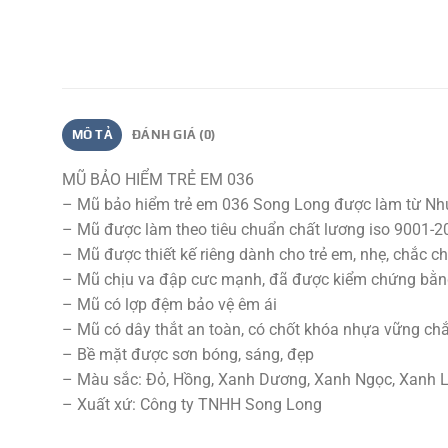
MÔ TẢ
ĐÁNH GIÁ (0)
MŨ BẢO HIỂM TRẺ EM 036
– Mũ bảo hiểm trẻ em 036 Song Long được làm từ Nhựa
– Mũ được làm theo tiêu chuẩn chất lương iso 9001-2
– Mũ được thiết kế riêng dành cho trẻ em, nhẹ, chắc c
– Mũ chịu va đập cưc mạnh, đã được kiểm chứng bằng
– Mũ có lợp đệm bảo vệ êm ái
– Mũ có dây thắt an toàn, có chốt khóa nhựa vững ch
– Bề mặt được sơn bóng, sáng, đẹp
– Màu sắc: Đỏ, Hồng, Xanh Dương, Xanh Ngọc, Xanh 
– Xuất xứ: Công ty TNHH Song Long