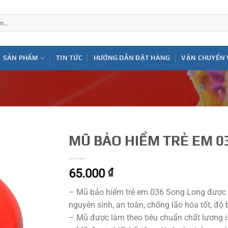
SẢN PHẨM
TIN TỨC
HƯỚNG DẪN ĐẶT HÀNG
VẬN CHUYỂN 
MŨ BẢO HIỂM TRẺ EM 0
65.000
₫
– Mũ bảo hiểm trẻ em 036 Song Long được
nguyên sinh, an toàn, chống lão hóa tốt, độ
– Mũ được làm theo tiêu chuẩn chất lương 