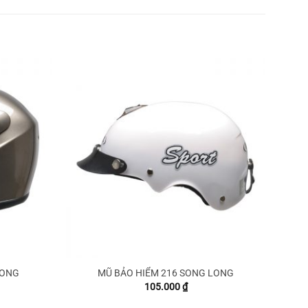
LONG
MŨ BẢO HIỂM 216 SONG LONG
105.000
₫