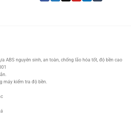
 ABS nguyên sinh, an toàn, chống lão hóa tốt, độ bền cao
001
hắn.
 máy kiểm tra độ bền.
ắc
Lá