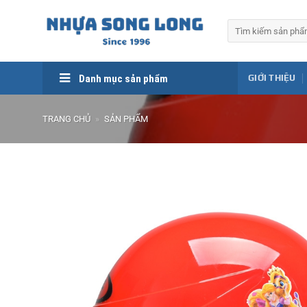
Skip
to
Tìm
kiếm:
content
Danh mục sản phẩm
GIỚI THIỆU
TRANG CHỦ
»
SẢN PHẨM