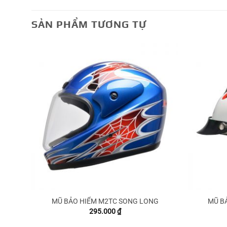
SẢN PHẨM TƯƠNG TỰ
G
MŨ BẢO HIỂM M2TC SONG LONG
MŨ B
295.000
₫