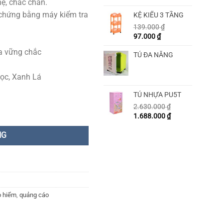
hẹ, chắc chắn.
chứng bằng máy kiểm tra
KỆ KIỂU 3 TẦNG
139.000
₫
97.000
₫
ựa vững chắc
TỦ ĐA NĂNG
ọc, Xanh Lá
TỦ NHỰA PU5T
2.630.000
₫
1.688.000
₫
NG
o hiểm
,
quảng cáo