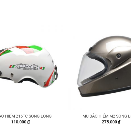
ẢO HIỂM 216TC SONG LONG
MŨ BẢO HIỂM M2 SONG 
110.000
₫
275.000
₫