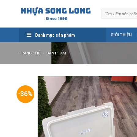
Skip
to
Tìm
kiếm:
content
Danh mục sản phẩm
GIỚI THIỆU
TRANG CHỦ
»
SẢN PHẨM
-36%