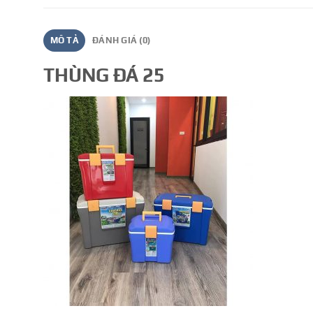
MÔ TẢ
ĐÁNH GIÁ (0)
THÙNG ĐÁ 25