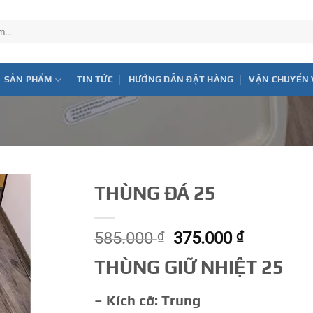
SẢN PHẨM
TIN TỨC
HƯỚNG DẪN ĐẶT HÀNG
VẬN CHUYỂN 
THÙNG ĐÁ 25
Giá
Giá
585.000
₫
375.000
₫
gốc
hiện
THÙNG GIỮ NHIỆT 25
là:
tại
585.000 ₫.
là:
– Kích cỡ: Trung
375.000 ₫