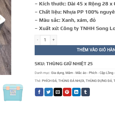
– Kích thước: Dài 45 x Rộng 28 x
– Chất liệu: Nhựa PP 100% nguyê
– Màu sắc: Xanh, xám, đỏ
– Xuất xứ: Công ty TNHH Song L
THÙNG ĐÁ 25 số lượng
THÊM VÀO GIỎ HÀ
SKU:
THÙNG GIỮ NHIỆT 25
Danh mục:
Gia dụng
,
Mâm - Mắc áo - Phích - Cặp Lồng 
Thẻ:
PHÍCH ĐÁ
,
THÙNG ĐÁ NHỰA
,
THÙNG ĐỰNG ĐÁ
,