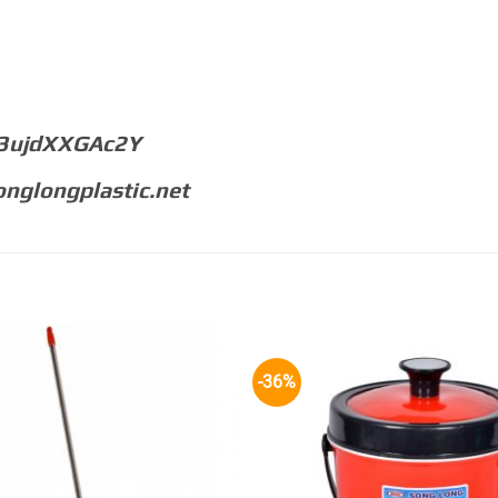
/3ujdXXGAc2Y
nglongplastic.net
-36%