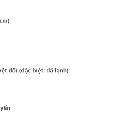
(cm)
ệt đối (đặc biệt: đá lạnh)
uyển