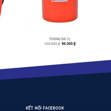
THÙNG ĐÁ 7L
iá
Giá
Giá
134.000
₫
86.000
₫
iện
gốc
hiện
i
là:
tại
:
134.000 ₫.
là:
5.000 ₫.
86.000 ₫.
KẾT NỐI FACEBOOK