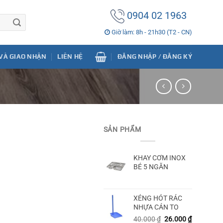
0904 02 1963
Giờ làm: 8h - 21h30 (T2 - CN)
VÀ GIAO NHẬN
LIÊN HỆ
ĐĂNG NHẬP / ĐĂNG KÝ
SẢN PHẨM
KHAY CƠM INOX
BÉ 5 NGĂN
XẺNG HÓT RÁC
NHỰA CÁN TO
.
40.000
₫
26.000
₫