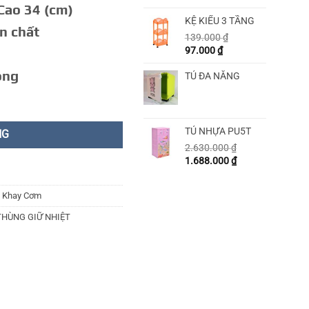
 Cao 34 (cm)
KỆ KIỂU 3 TẦNG
n chất
139.000
₫
97.000
₫
ong
TỦ ĐA NĂNG
TỦ NHỰA PU5T
NG
2.630.000
₫
1.688.000
₫
- Khay Cơm
THÙNG GIỮ NHIỆT