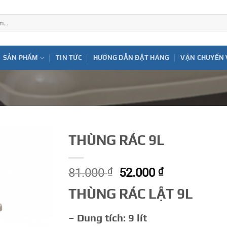
SẢN PHẨM
TIN TỨC
HƯỚNG DẪN ĐẶT HÀNG
VẬN CHUYỂN 
THÙNG RÁC 9L
Giá
Giá
81.000
₫
52.000
₫
gốc
hiện
THÙNG RÁC LẬT 9L
là:
tại
81.000 ₫.
là:
– Dung tích: 9 lít
52.000 ₫.