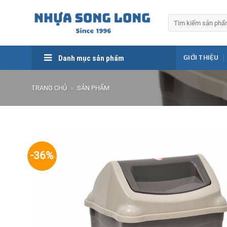
Skip
to
Tìm
kiếm:
content
Danh mục sản phẩm
GIỚI THIỆU
TRANG CHỦ
»
SẢN PHẨM
-36%