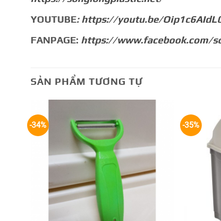
YOUTUBE
:
https://youtu.be/Oip1c6AIdL
FANPAGE:
https://www.facebook.com/so
SẢN PHẨM TƯƠNG TỰ
-34%
-35%