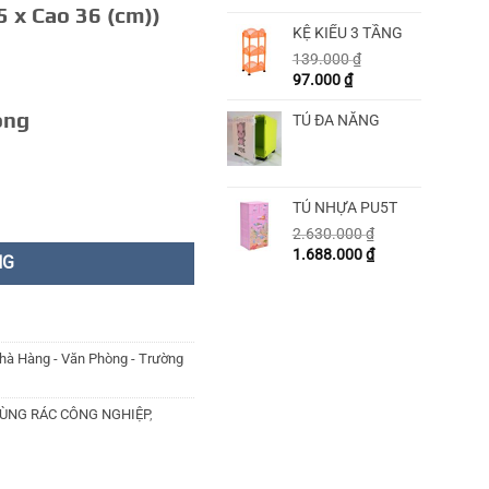
5 x Cao 36 (cm))
KỆ KIỂU 3 TẦNG
139.000
₫
97.000
₫
ong
TỦ ĐA NĂNG
TỦ NHỰA PU5T
2.630.000
₫
1.688.000
₫
NG
hà Hàng - Văn Phòng - Trường
ÙNG RÁC CÔNG NGHIỆP
,