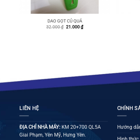
DAO GỌT CỦ QUẢ
Giá
Giá
32.000
₫
21.000
₫
gốc
hiện
là:
tại
32.000 ₫.
là:
 ₫.
21.000 ₫.
LIÊN HỆ
CHÍNH S
ĐỊA CHỈ NHÀ MÁY:
KM 20+700 QL5A
Hướng dẫn
Giai Phạm, Yên Mỹ, Hưng Yên.
Hình thức