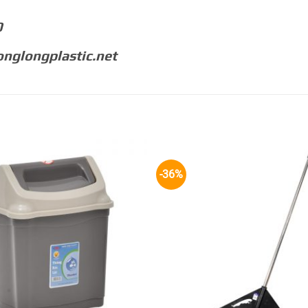
0
nglongplastic.net
-36%