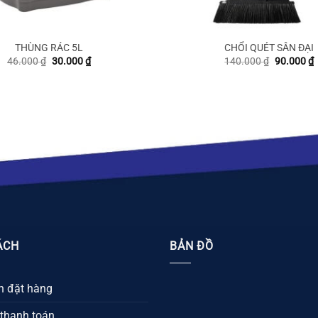
THÙNG RÁC 5L
CHỔI QUÉT SÂN ĐẠI
Giá
Giá
Giá
G
46.000
₫
30.000
₫
140.000
₫
90.000
₫
gốc
hiện
gốc
h
là:
tại
là:
t
46.000 ₫.
là:
140.000 ₫
l
30.000 ₫.
9
ÁCH
BẢN ĐỒ
 đặt hàng
 thanh toán