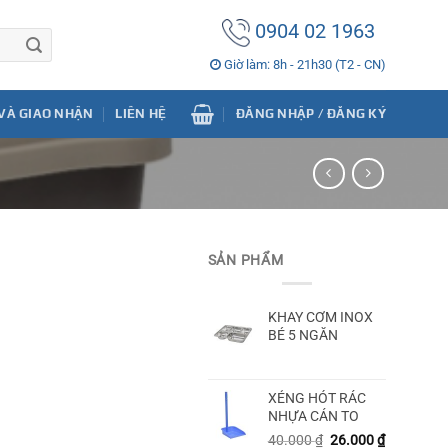
0904 02 1963
Giờ làm: 8h - 21h30 (T2 - CN)
VÀ GIAO NHẬN
LIÊN HỆ
ĐĂNG NHẬP / ĐĂNG KÝ
SẢN PHẨM
KHAY CƠM INOX
BÉ 5 NGĂN
XẺNG HÓT RÁC
NHỰA CÁN TO
40.000
₫
26.000
₫