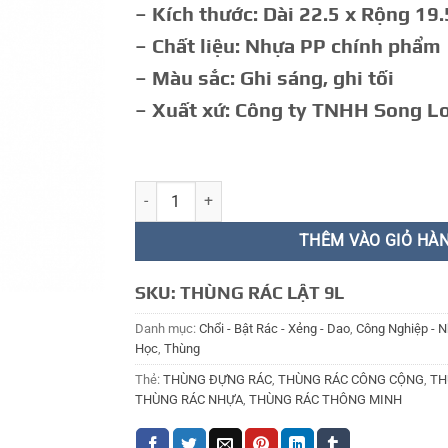
– Kích thước: Dài 22.5 x Rộng 19.
– Chất liệu: Nhựa PP chính phẩm
– Màu sắc: Ghi sáng, ghi tối
– Xuất xứ: Công ty TNHH Song L
THÙNG RÁC 9L số lượng
THÊM VÀO GIỎ HÀ
SKU:
THÙNG RÁC LẬT 9L
Danh mục:
Chổi - Bật Rác - Xẻng - Dao
,
Công Nghiệp - N
Học
,
Thùng
Thẻ:
THÙNG ĐỰNG RÁC
,
THÙNG RÁC CÔNG CỘNG
,
TH
THÙNG RÁC NHỰA
,
THÙNG RÁC THÔNG MINH