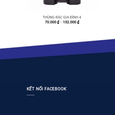
THÙNG RÁC GIA ĐÌNH 4
iá
Khoảng
70.000
₫
–
132.000
₫
iện
giá:
ại
từ
.
à:
70.000 ₫
0.000 ₫.
đến
132.000 ₫
KẾT NỐI FACEBOOK