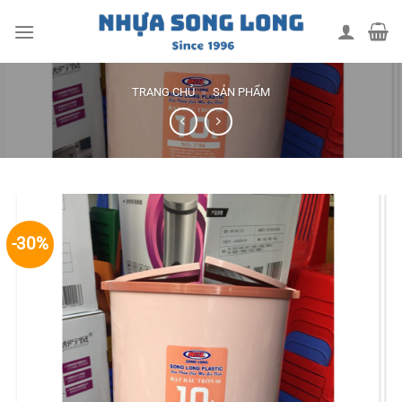
Skip
to
content
TRANG CHỦ
»
SẢN PHẨM
-30%