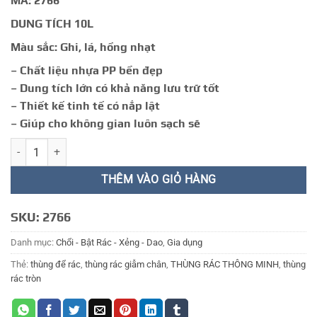
MÃ: 2766
260.000 ₫.
DUNG TÍCH 10L
Màu sắc: Ghi, lá, hồng nhạt
– Chất liệu nhựa PP bền đẹp
– Dung tích lớn có khả năng lưu trữ tốt
– Thiết kế tinh tế có nắp lật
– Giúp cho không gian luôn sạch sẽ
THÙNG RÁC GIA ĐÌNH 5 số lượng
THÊM VÀO GIỎ HÀNG
SKU:
2766
Danh mục:
Chổi - Bật Rác - Xẻng - Dao
,
Gia dụng
Thẻ:
thùng để rác
,
thùng rác giẫm chân
,
THÙNG RÁC THÔNG MINH
,
thùng
rác tròn