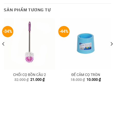
SẢN PHẨM TƯƠNG TỰ
-34%
-44%
CHỔI CỌ BỒN CẦU 2
ĐẾ CẮM CỌ TRÒN
Giá
Giá
Giá
Giá
32.000
₫
21.000
₫
18.000
₫
10.000
₫
gốc
hiện
gốc
hiện
là:
tại
là:
tại
32.000 ₫.
là:
18.000 ₫.
là:
₫.
21.000 ₫.
10.000 ₫