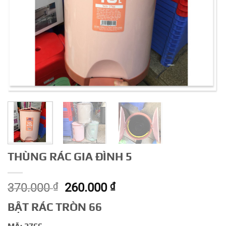
THÙNG RÁC GIA ĐÌNH 5
Giá
Giá
370.000
₫
260.000
₫
gốc
hiện
BẬT RÁC TRÒN 66
là:
tại
370.000 ₫.
là: