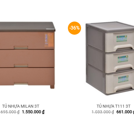
-36%
TỦ NHỰA MILAN 3T
TỦ NHỰA T111 3T
Giá
Giá
Giá
.695.000
₫
1.550.000
₫
1.033.000
₫
661.000
gốc
hiện
gốc
là:
tại
là:
2.695.000 ₫.
là:
1.033.000
1.550.000 ₫.