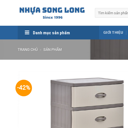
Skip
to
Tìm
kiếm:
content
Danh mục sản phẩm
GIỚI THIỆU
TRANG CHỦ
»
SẢN PHẨM
-42%