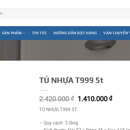
SẢN PHẨM
TIN TỨC
HƯỚNG DẪN ĐẶT HÀNG
VẬN CHUYỂN 
TỦ NHỰA T999 5t
Giá
Giá
2.420.000
₫
1.410.000
₫
gốc
hiện
TỦ NHỰA T999 5T
là:
tại
2.420.000 ₫.
là:
– Quy cách: 5 tầng
1.410