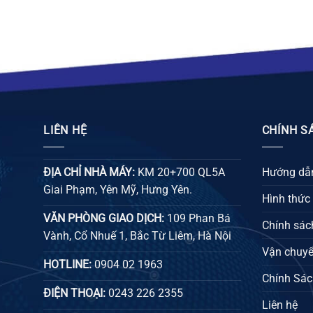
LIÊN HỆ
CHÍNH S
ĐỊA CHỈ NHÀ MÁY:
KM 20+700 QL5A
Hướng dẫn
Giai Phạm, Yên Mỹ, Hưng Yên.
Hình thức
VĂN PHÒNG GIAO DỊCH:
109 Phan Bá
Chính sách
Vành, Cổ Nhuế 1, Bắc Từ Liêm, Hà Nội
Vận chuyể
HOTLINE:
0904 02 1963
Chính Sác
ĐIỆN THOẠI:
0243 226 2355
Liên hệ