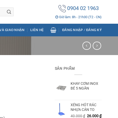
0904 02 1963
Giờ làm: 8h - 21h30 (T2 - CN)
VÀ GIAO NHẬN
LIÊN HỆ
ĐĂNG NHẬP / ĐĂNG KÝ
SẢN PHẨM
KHAY CƠM INOX
BÉ 5 NGĂN
XẺNG HÓT RÁC
NHỰA CÁN TO
.000 ₫.
40.000
₫
26.000
₫