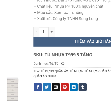
– Kích thước: Dài 57 x Rộng 45 x Cao 118 (
– Chất liệu: Nhựa PP 100% nguyên chất
– Màu sắc: Xám, xanh, hồng
– Xuất xứ: Công ty TNHH Song Long
TỦ NHỰA T999 5t số lượng
THÊM VÀO GIỎ HÀ
SKU:
TỦ NHỰA T999 5 TẦNG
Danh mục:
Tủ
,
Tủ - Kệ
Thẻ:
TỦ ĐỰNG QUẦN ÁO
,
TỦ NHỰA
,
TỦ NHỰA QUẦN Á
QUẦN ÁO NHỰA