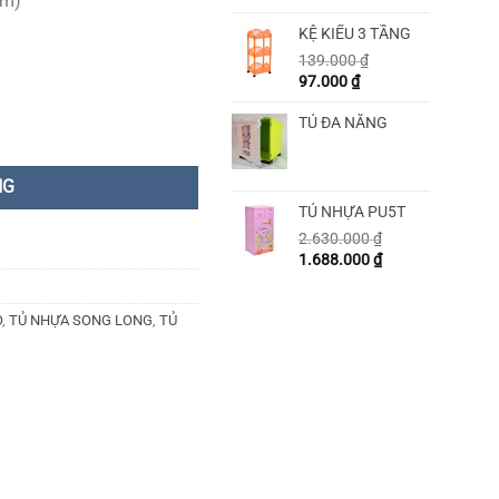
cm)
KỆ KIỂU 3 TẦNG
139.000
₫
97.000
₫
TỦ ĐA NĂNG
NG
TỦ NHỰA PU5T
2.630.000
₫
1.688.000
₫
O
,
TỦ NHỰA SONG LONG
,
TỦ