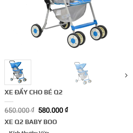
XE ĐẨY CHO BÉ Q2
Giá
Giá
650.000
₫
580.000
₫
gốc
hiện
XE Q2 BABY BOO
là:
tại
650.000 ₫.
là: