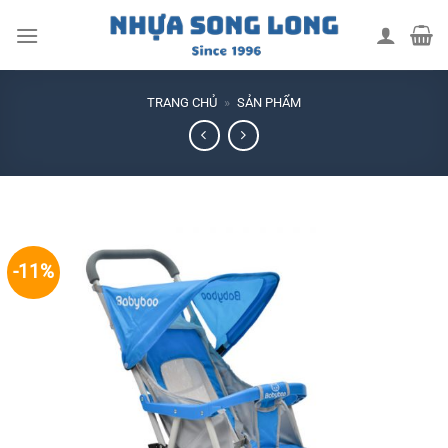
Skip
to
content
TRANG CHỦ
»
SẢN PHẨM
-11%