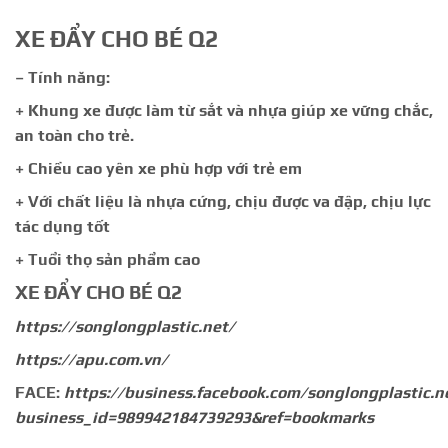
XE ĐẨY CHO BÉ Q2
– Tính năng:
+ Khung xe được làm từ sắt và nhựa giúp xe vững chắc,
an toàn cho trẻ.
+ Chiều cao yên xe phù hợp với trẻ em
+ Với chất liệu là nhựa cứng, chịu được va đập, chịu lực
tác dụng tốt
+ Tuổi thọ sản phẩm cao
XE ĐẨY CHO BÉ Q2
https://songlongplastic.net/
https://apu.com.vn/
FACE:
https://business.facebook.com/songlongplastic.n
business_id=989942184739293&ref=bookmarks