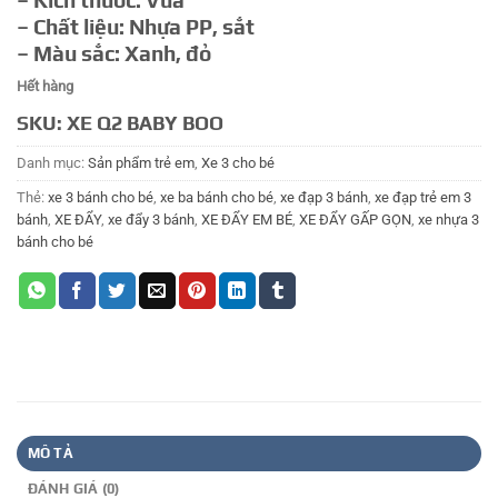
– Kích thước: Vừa
580.000 ₫.
– Chất liệu: Nhựa PP, sắt
– Màu sắc: Xanh, đỏ
Hết hàng
SKU:
XE Q2 BABY BOO
Danh mục:
Sản phẩm trẻ em
,
Xe 3 cho bé
Thẻ:
xe 3 bánh cho bé
,
xe ba bánh cho bé
,
xe đạp 3 bánh
,
xe đạp trẻ em 3
bánh
,
XE ĐẨY
,
xe đẩy 3 bánh
,
XE ĐẨY EM BÉ
,
XE ĐẨY GẤP GỌN
,
xe nhựa 3
bánh cho bé
MÔ TẢ
ĐÁNH GIÁ (0)