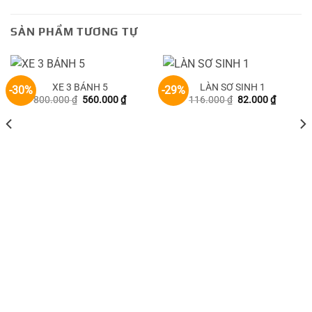
SẢN PHẨM TƯƠNG TỰ
XE 3 BÁNH 5
LÀN SƠ SINH 1
-30%
-29%
Giá
Giá
Giá
Giá
800.000
₫
560.000
₫
116.000
₫
82.000
₫
gốc
hiện
gốc
hiện
là:
tại
là:
tại
800.000 ₫.
là:
116.000 ₫.
là:
560.000 ₫.
82.000 ₫
00 ₫.