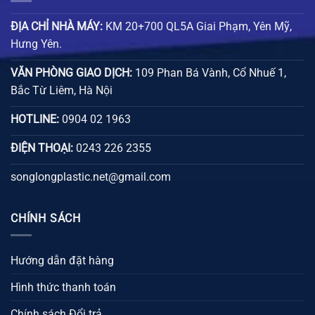
ĐỊA CHỈ NHÀ MÁY:
KM 20+700 QL5A Giai Phạm, Yên Mỹ,
Hưng Yên.
VĂN PHÒNG GIAO DỊCH:
109 Phan Bá Vành, Cổ Nhuế 1,
Bắc Từ Liêm, Hà Nội
HOTLINE:
0904 02 1963
ĐIỆN THOẠI:
0243 226 2355
songlongplastic.net@gmail.com
CHÍNH SÁCH
Hướng dẫn đặt hàng
Hình thức thanh toán
Chính sách Đổi trả