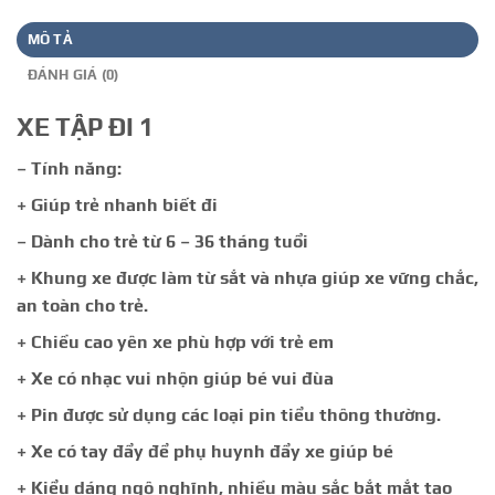
MÔ TẢ
ĐÁNH GIÁ (0)
XE TẬP ĐI 1
– Tính năng:
+ Giúp trẻ nhanh biết đi
– Dành cho trẻ từ 6 – 36 tháng tuổi
+ Khung xe được làm từ sắt và nhựa giúp xe vững chắc,
an toàn cho trẻ.
+ Chiều cao yên xe phù hợp với trẻ em
+ Xe có nhạc vui nhộn giúp bé vui đùa
+ Pin được sử dụng các loại pin tiểu thông thường.
+ Xe có tay đẩy để phụ huynh đẩy xe giúp bé
+ Kiểu dáng ngộ nghĩnh, nhiều màu sắc bắt mắt tạo