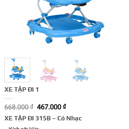
XE TẬP ĐI 1
Giá
Giá
668.000
₫
467.000
₫
gốc
hiện
XE TẬP ĐI 315B – Có Nhạc
là:
tại
668.000 ₫.
là: