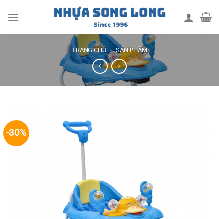
Skip
to
content
TRANG CHỦ
»
SẢN PHẨM
-30%