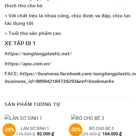
thích thú cho bé
+ Với chất liệu là nhựa cứng, chịu được va đập, chịu lực
tác dụng tốt
+ Tuổi thọ sản phẩm cao
XE TẬP ĐI 1
https://songlongplastic.net/
https://apu.com.vn/
FACE:
https://business.facebook.com/songlongplastic.n
business_id=989942184739293&ref=bookmarks
SẢN PHẨM TƯƠNG TỰ
LÀN SƠ SINH 1
BÔ CHO BÉ 3
-29%
-30%
Giá
Giá
Giá
Giá
116.000
₫
82.000
₫
235.000
₫
164.000
₫