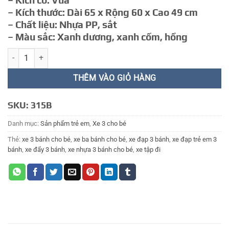
– Kích cỡ: Vừa
467.000 ₫.
– Kích thước: Dài 65 x Rộng 60 x Cao 49 cm
– Chất liệu: Nhựa PP, sắt
– Màu sắc: Xanh dương, xanh cốm, hồng
XE TẬP ĐI 1 số lượng
THÊM VÀO GIỎ HÀNG
SKU:
315B
Danh mục:
Sản phẩm trẻ em
,
Xe 3 cho bé
Thẻ:
xe 3 bánh cho bé
,
xe ba bánh cho bé
,
xe đạp 3 bánh
,
xe đạp trẻ em 3
bánh
,
xe đẩy 3 bánh
,
xe nhựa 3 bánh cho bé
,
xe tập đi