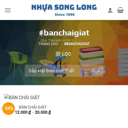
Skip
to
content
#banchaigiat
TRANG CHỦ
»
#BANCHAIGIAT
LỌC
BÀN CHẢI GIẶT
-34%
Khoảng
12.000
₫
–
20.000
₫
giá:
từ
12.000 ₫
đến