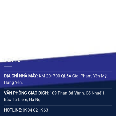
20.000 ₫
LIÊN HỆ
ĐỊA CHỈ NHÀ MÁY:
KM 20+700 QL5A Giai Phạm, Yên Mỹ,
Hưng Yên.
VĂN PHÒNG GIAO DỊCH:
109 Phan Bá Vành, Cổ Nhuế 1,
Bắc Từ Liêm, Hà Nội
HOTLINE:
0904 02 1963