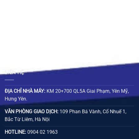
189.000 ₫
LIÊN HỆ
ĐỊA CHỈ NHÀ MÁY:
KM 20+700 QL5A Giai Phạm, Yên Mỹ,
Hưng Yên.
VĂN PHÒNG GIAO DỊCH:
109 Phan Bá Vành, Cổ Nhuế 1,
Bắc Từ Liêm, Hà Nội
HOTLINE:
0904 02 1963