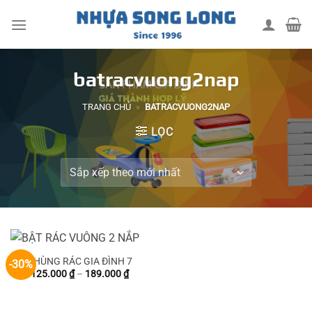
Skip
to
content
batracvuong2nap
TRANG CHỦ
»
BATRACVUONG2NAP
LỌC
THÙNG RÁC GIA ĐÌNH 7
-30%
Khoảng
125.000
₫
–
189.000
₫
giá:
từ
125.000 ₫
đến