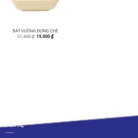
BÁT VUÔNG ĐỰNG CHÈ
Giá
Giá
21.400
₫
15.000
₫
gốc
hiện
là:
tại
21.400 ₫.
là:
15.000 ₫.
LIÊN HỆ