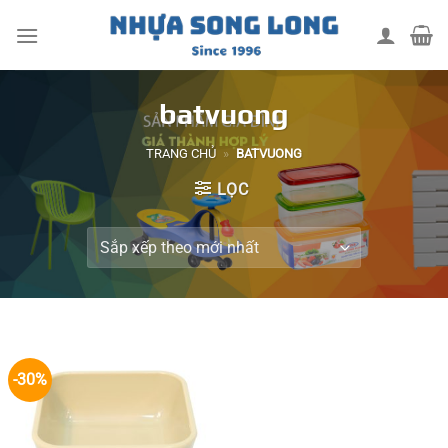
Skip
to
content
batvuong
TRANG CHỦ
»
BATVUONG
LỌC
-30%