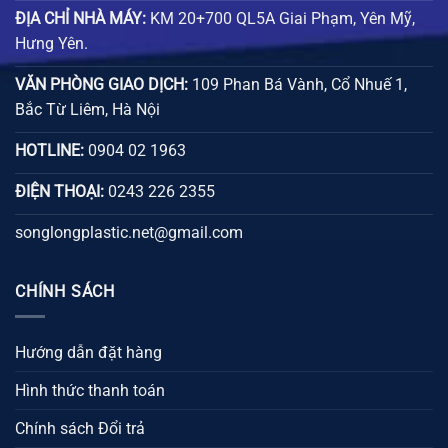
ĐỊA CHỈ NHÀ MÁY:
KM 20+700 QL5A Giai Phạm, Yên Mỹ,
Hưng Yên.
VĂN PHÒNG GIAO DỊCH:
109 Phan Bá Vành, Cổ Nhuế 1,
Bắc Từ Liêm, Hà Nội
HOTLINE:
0904 02 1963
ĐIỆN THOẠI:
0243 226 2355
songlongplastic.net@gmail.com
CHÍNH SÁCH
Hướng dẫn đặt hàng
Hình thức thanh toán
Chính sách Đổi trả