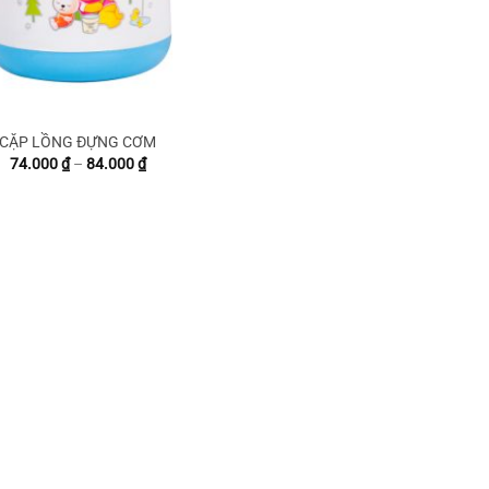
CẶP LỒNG ĐỰNG CƠM
Khoảng
74.000
₫
–
84.000
₫
giá:
từ
74.000 ₫
đến
84.000 ₫