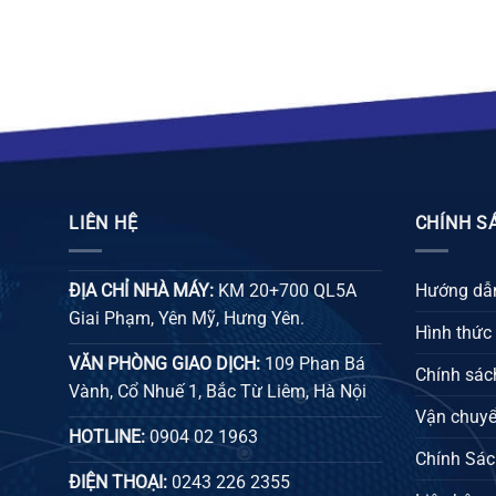
26.000 ₫
LIÊN HỆ
CHÍNH S
ĐỊA CHỈ NHÀ MÁY:
KM 20+700 QL5A
Hướng dẫn
Giai Phạm, Yên Mỹ, Hưng Yên.
Hình thức
VĂN PHÒNG GIAO DỊCH:
109 Phan Bá
Chính sách
Vành, Cổ Nhuế 1, Bắc Từ Liêm, Hà Nội
Vận chuyể
HOTLINE:
0904 02 1963
Chính Sác
ĐIỆN THOẠI:
0243 226 2355