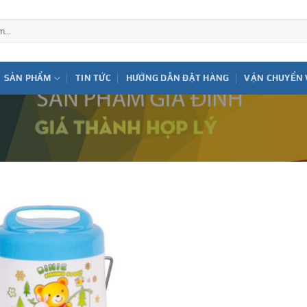
SẢN PHẨM
TIN TỨC
HƯỚNG DẪN ĐẶT HÀNG
VẬN CHUYỂN 