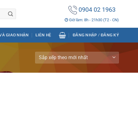
0904 02 1963
Giờ làm: 8h - 21h30 (T2 - CN)
VÀ GIAO NHẬN
LIÊN HỆ
ĐĂNG NHẬP / ĐĂNG KÝ