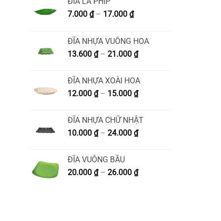
ĐĨA LÁ PHÍP
Khoảng
7.000
₫
–
17.000
₫
giá:
từ
ĐĨA NHỰA VUÔNG HOA
7.000 ₫
Khoảng
13.600
₫
–
21.000
₫
đến
giá:
17.000 ₫
từ
ĐĨA NHỰA XOÀI HOA
13.600 ₫
Khoảng
12.000
₫
–
15.000
₫
đến
giá:
21.000 ₫
từ
ĐĨA NHỰA CHỮ NHẬT
12.000 ₫
Khoảng
10.000
₫
–
24.000
₫
đến
giá:
15.000 ₫
từ
ĐĨA VUÔNG BẦU
10.000 ₫
Khoảng
20.000
₫
–
26.000
₫
đến
giá:
24.000 ₫
từ
20.000 ₫
đến