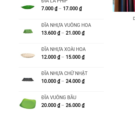
ĐĨA LÁ PHÍP
Khoảng
7.000
₫
–
17.000
₫
giá:
từ
ĐĨA NHỰA VUÔNG HOA
7.000 ₫
Khoảng
13.600
₫
–
21.000
₫
đến
giá:
17.000 ₫
từ
ĐĨA NHỰA XOÀI HOA
13.600 ₫
Khoảng
12.000
₫
–
15.000
₫
đến
giá:
21.000 ₫
từ
ĐĨA NHỰA CHỮ NHẬT
12.000 ₫
Khoảng
10.000
₫
–
24.000
₫
đến
giá:
15.000 ₫
từ
ĐĨA VUÔNG BẦU
10.000 ₫
Khoảng
20.000
₫
–
26.000
₫
đến
giá:
24.000 ₫
từ
20.000 ₫
đến