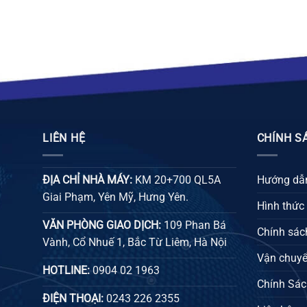
26.000 ₫
LIÊN HỆ
CHÍNH S
ĐỊA CHỈ NHÀ MÁY:
KM 20+700 QL5A
Hướng dẫn
Giai Phạm, Yên Mỹ, Hưng Yên.
Hình thức
VĂN PHÒNG GIAO DỊCH:
109 Phan Bá
Chính sách
Vành, Cổ Nhuế 1, Bắc Từ Liêm, Hà Nội
Vận chuyể
HOTLINE:
0904 02 1963
Chính Sác
ĐIỆN THOẠI:
0243 226 2355