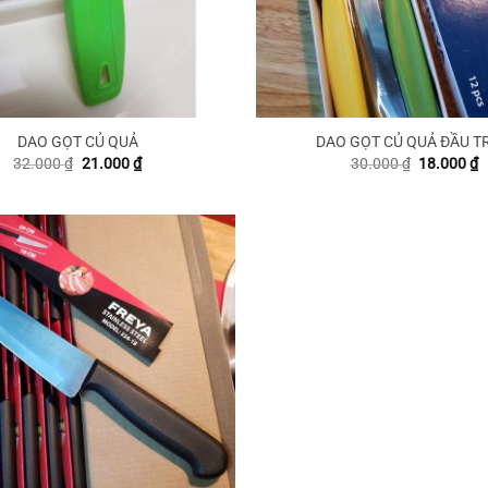
DAO GỌT CỦ QUẢ
DAO GỌT CỦ QUẢ ĐẦU T
Giá
Giá
Giá
G
32.000
₫
21.000
₫
30.000
₫
18.000
₫
gốc
hiện
gốc
h
là:
tại
là:
t
32.000 ₫.
là:
30.000 ₫.
là
21.000 ₫.
1