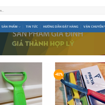
SẢN PHẨM
TIN TỨC
HƯỚNG DẪN ĐẶT HÀNG
VẬN CHUYỂN 
-40%