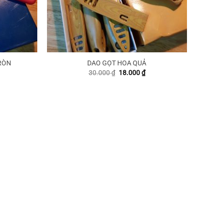
RÒN
DAO GỌT HOA QUẢ
iá
Giá
Giá
30.000
₫
18.000
₫
iện
gốc
hiện
ại
là:
tại
:
30.000 ₫.
là:
8.000 ₫.
18.000 ₫.