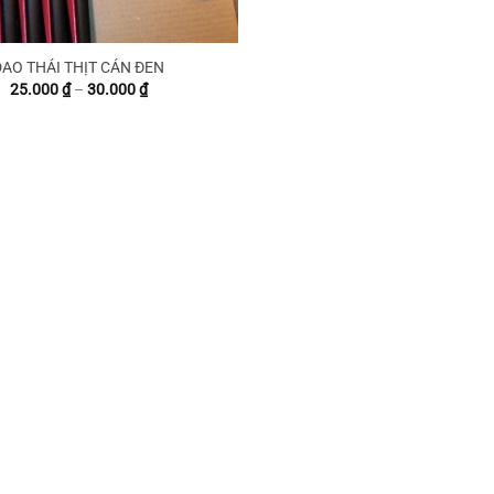
DAO THÁI THỊT CÁN ĐEN
Khoảng
25.000
₫
–
30.000
₫
giá:
từ
25.000 ₫
đến
30.000 ₫