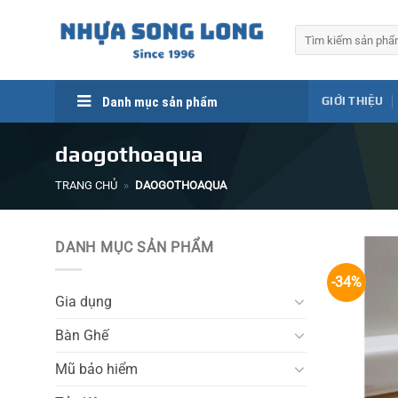
Skip
to
Tìm
kiếm:
content
Danh mục sản phẩm
GIỚI THIỆU
daogothoaqua
TRANG CHỦ
»
DAOGOTHOAQUA
DANH MỤC SẢN PHẨM
-34%
Gia dụng
Bàn Ghế
Mũ bảo hiểm