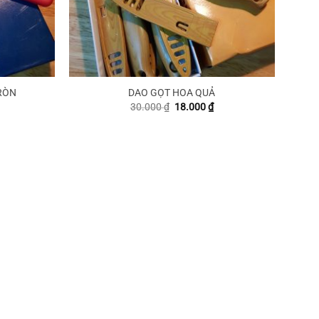
RÒN
DAO GỌT HOA QUẢ
iá
Giá
Giá
30.000
₫
18.000
₫
iện
gốc
hiện
ại
là:
tại
:
30.000 ₫.
là:
8.000 ₫.
18.000 ₫.