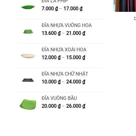
ĐĨA LÁ PHÍP
Khoảng
7.000
₫
–
17.000
₫
giá:
từ
ĐĨA NHỰA VUÔNG HOA
7.000 ₫
Khoảng
13.600
₫
–
21.000
₫
đến
giá:
17.000 ₫
từ
ĐĨA NHỰA XOÀI HOA
13.600 ₫
Khoảng
12.000
₫
–
15.000
₫
đến
giá:
21.000 ₫
từ
ĐĨA NHỰA CHỮ NHẬT
12.000 ₫
Khoảng
10.000
₫
–
24.000
₫
đến
giá:
15.000 ₫
từ
ĐĨA VUÔNG BẦU
10.000 ₫
Khoảng
20.000
₫
–
26.000
₫
đến
giá:
24.000 ₫
từ
20.000 ₫
đến