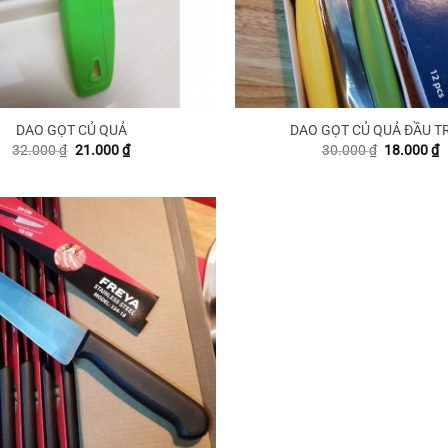
DAO GỌT CỦ QUẢ
DAO GỌT CỦ QUẢ ĐẦU T
Giá
Giá
Giá
G
32.000
₫
21.000
₫
30.000
₫
18.000
₫
gốc
hiện
gốc
h
là:
tại
là:
t
32.000 ₫.
là:
30.000 ₫.
là
21.000 ₫.
1