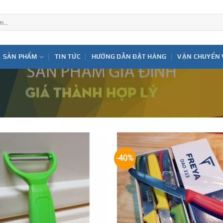
SẢN PHẨM
TIN TỨC
HƯỚNG DẪN ĐẶT HÀNG
VẬN CHUYỂN 
-40%