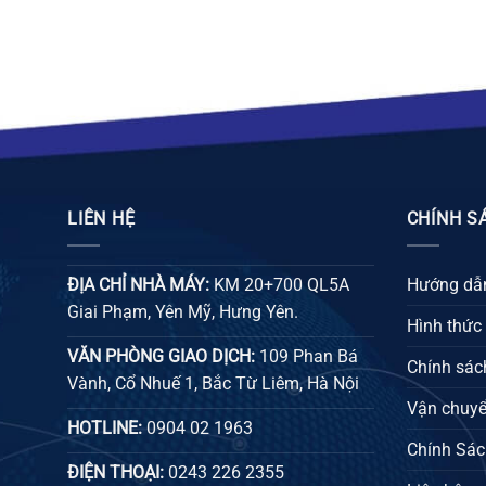
26.000 ₫
LIÊN HỆ
CHÍNH S
ĐỊA CHỈ NHÀ MÁY:
KM 20+700 QL5A
Hướng dẫn
Giai Phạm, Yên Mỹ, Hưng Yên.
Hình thức
VĂN PHÒNG GIAO DỊCH:
109 Phan Bá
Chính sách
Vành, Cổ Nhuế 1, Bắc Từ Liêm, Hà Nội
Vận chuyể
HOTLINE:
0904 02 1963
Chính Sác
ĐIỆN THOẠI:
0243 226 2355