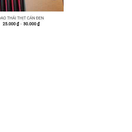
DAO THÁI THỊT CÁN ĐEN
Khoảng
25.000
₫
–
30.000
₫
giá:
từ
25.000 ₫
đến
30.000 ₫