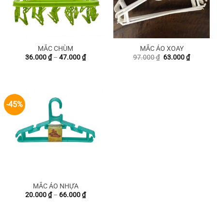
MẮC CHÙM
MẮC ÁO XOAY
Khoảng
Giá
Giá
36.000
₫
–
47.000
₫
97.000
₫
63.000
₫
giá:
gốc
hiện
từ
là:
tại
36.000 ₫
97.000 ₫.
là:
đến
63.000 ₫
47.000 ₫
-45%
MẮC ÁO NHỰA
Khoảng
20.000
₫
–
66.000
₫
giá:
từ
20.000 ₫