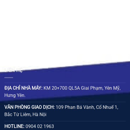
đến
66.000 ₫
LIÊN HỆ
ĐỊA CHỈ NHÀ MÁY:
KM 20+700 QL5A Giai Phạm, Yên Mỹ,
Hưng Yên.
VĂN PHÒNG GIAO DỊCH:
109 Phan Bá Vành, Cổ Nhuế 1,
Bắc Từ Liêm, Hà Nội
HOTLINE:
0904 02 1963