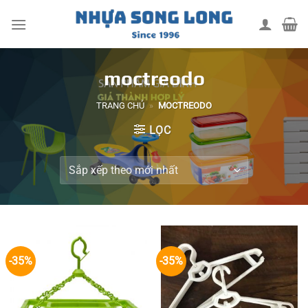
Skip
to
content
moctreodo
TRANG CHỦ
»
MOCTREODO
LỌC
-35%
-35%