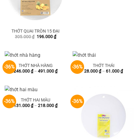
401.800 ₫.
là:
258.000
THỚT QUAI TRÒN 15 ĐẠI
Giá
Giá
305.000
₫
196.000
₫
gốc
hiện
là:
tại
305.000 ₫.
là:
196.000 ₫.
THỚT NHÀ HÀNG
THỚT THÁI
-36%
-36%
Khoảng
Khoảng
246.000
₫
–
491.000
₫
28.000
₫
–
61.000
₫
giá:
giá:
từ
từ
246.000 ₫
28.000 
đến
đến
491.000 ₫
61.000 
THỚT HAI MÀU
-36%
-36%
Khoảng
131.000
₫
–
218.000
₫
giá:
từ
131.000 ₫
đến
218.000 ₫