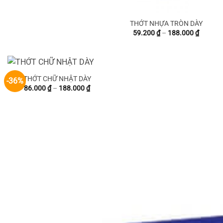
THỚT NHỰA TRÒN DÀY
Khoảng
59.200
₫
–
188.000
₫
giá:
từ
59.200 
đến
188.000
THỚT CHỮ NHẬT DÀY
-36%
Khoảng
86.000
₫
–
188.000
₫
giá:
từ
86.000 ₫
đến
188.000 ₫