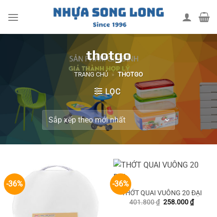
Skip
to
content
thotgo
TRANG CHỦ
»
THOTGO
LỌC
-36%
-36%
THỚT QUAI VUÔNG 20 ĐẠI
Giá
Giá
401.800
₫
258.000
₫
gốc
hiện
là:
tại