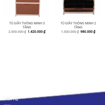
TỦ GIẦY THÔNG MINH 3
TỦ GIẦY THÔNG MINH 2
TẦNG
TẦNG
Giá
Giá
Giá
Giá
2.500.000
₫
1.420.000
₫
1.500.000
₫
980.000
₫
gốc
hiện
gốc
hiện
là:
tại
là:
tại
2.500.000 ₫.
là:
1.500.000 ₫.
là:
1.420.000 ₫.
980.00
LIÊN HỆ