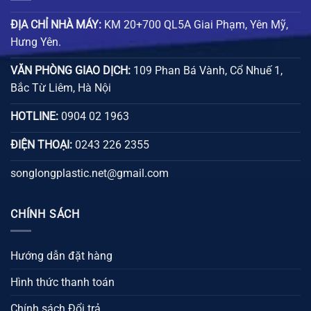
ĐỊA CHỈ NHÀ MÁY:
KM 20+700 QL5A Giai Phạm, Yên Mỹ,
Hưng Yên.
VĂN PHÒNG GIAO DỊCH:
109 Phan Bá Vành, Cổ Nhuế 1,
Bắc Từ Liêm, Hà Nội
HOTLINE:
0904 02 1963
ĐIỆN THOẠI:
0243 226 2355
songlongplastic.net@gmail.com
CHÍNH SÁCH
Hướng dẫn đặt hàng
Hình thức thanh toán
Chính sách Đổi trả