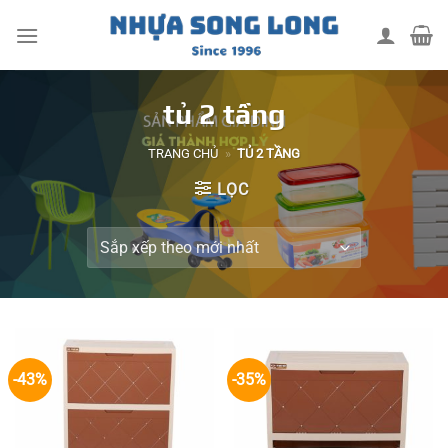
Skip
to
content
tủ 2 tầng
TRANG CHỦ
»
TỦ 2 TẦNG
LỌC
-43%
-35%