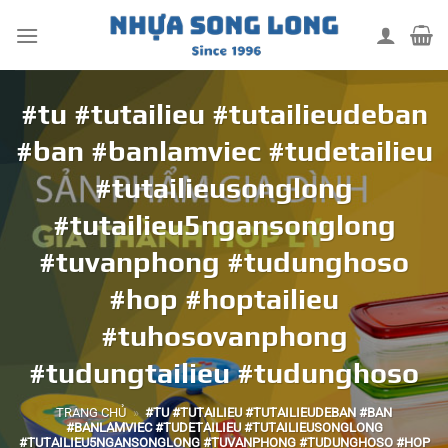
Skip
to
content
#tu #tutailieu #tutailieudeban
#ban #banlamviec #tudetailieu
#tutailieusonglong
#tutailieu5ngansonglong
#tuvanphong #tudunghoso
#hop #hoptailieu
#tuhosovanphong
#tudungtailieu #tudunghoso
TRANG CHỦ
»
#TU #TUTAILIEU #TUTAILIEUDEBAN #BAN
#BANLAMVIEC #TUDETAILIEU #TUTAILIEUSONGLONG
#TUTAILIEU5NGANSONGLONG #TUVANPHONG #TUDUNGHOSO #HOP