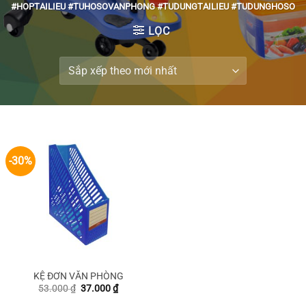
#HOPTAILIEU #TUHOSOVANPHONG #TUDUNGTAILIEU #TUDUNGHOSO
LỌC
-30%
KỆ ĐƠN VĂN PHÒNG
Giá
Giá
53.000
₫
37.000
₫
gốc
hiện
là:
tại