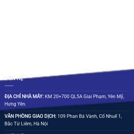
53.000 ₫.
là:
37.000 ₫.
LIÊN HỆ
ĐỊA CHỈ NHÀ MÁY:
KM 20+700 QL5A Giai Phạm, Yên Mỹ,
Hưng Yên.
VĂN PHÒNG GIAO DỊCH:
109 Phan Bá Vành, Cổ Nhuế 1,
Bắc Từ Liêm, Hà Nội