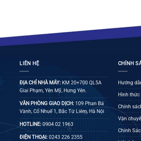
26.000 ₫
LIÊN HỆ
CHÍNH S
ĐỊA CHỈ NHÀ MÁY:
KM 20+700 QL5A
Hướng dẫn
Giai Phạm, Yên Mỹ, Hưng Yên.
Hình thức
VĂN PHÒNG GIAO DỊCH:
109 Phan Bá
Chính sách
Vành, Cổ Nhuế 1, Bắc Từ Liêm, Hà Nội
Vận chuyể
HOTLINE:
0904 02 1963
Chính Sác
ĐIỆN THOẠI:
0243 226 2355