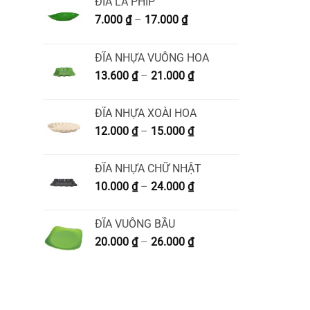
ĐĨA LÁ PHÍP
Khoảng
7.000
₫
–
17.000
₫
giá:
từ
ĐĨA NHỰA VUÔNG HOA
7.000 ₫
Khoảng
13.600
₫
–
21.000
₫
đến
giá:
17.000 ₫
từ
ĐĨA NHỰA XOÀI HOA
13.600 ₫
Khoảng
12.000
₫
–
15.000
₫
đến
giá:
21.000 ₫
từ
ĐĨA NHỰA CHỮ NHẬT
12.000 ₫
Khoảng
10.000
₫
–
24.000
₫
đến
giá:
15.000 ₫
từ
ĐĨA VUÔNG BẦU
10.000 ₫
Khoảng
20.000
₫
–
26.000
₫
đến
giá:
24.000 ₫
từ
20.000 ₫
đến