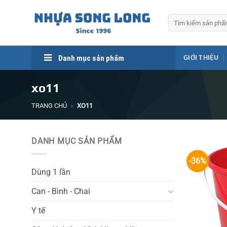
Skip
to
Tìm
kiếm:
content
Danh mục sản phẩm
GIỚI THIỆU
xo11
TRANG CHỦ
»
XO11
DANH MỤC SẢN PHẨM
-36%
Dùng 1 lần
Can - Bình - Chai
Y tế