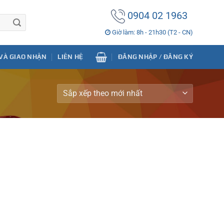
0904 02 1963
Giờ làm: 8h - 21h30 (T2 - CN)
VÀ GIAO NHẬN
LIÊN HỆ
ĐĂNG NHẬP / ĐĂNG KÝ