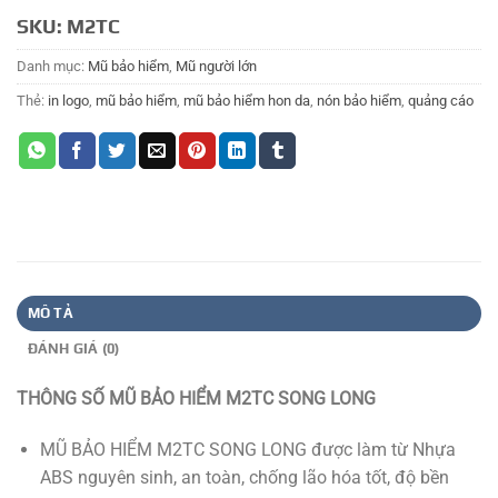
SKU:
M2TC
Danh mục:
Mũ bảo hiểm
,
Mũ người lớn
Thẻ:
in logo
,
mũ bảo hiểm
,
mũ bảo hiểm hon da
,
nón bảo hiểm
,
quảng cáo
MÔ TẢ
ĐÁNH GIÁ (0)
THÔNG SỐ MŨ BẢO HIỂM M2TC SONG LONG
MŨ BẢO HIỂM M2TC SONG LONG được làm từ Nhựa
ABS nguyên sinh, an toàn, chống lão hóa tốt, độ bền