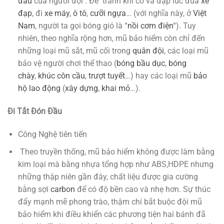
đầu
của người đội . Để tránh khi có va đập lúc đua
xe
đạp
, đi
xe máy
,
ô tô
,
cưỡi ngựa
… (với nghĩa này, ở
Việt
Nam
, người ta gọi bóng gió là “
nồi cơm điện
“). Tuy
nhiên, theo nghĩa rộng hơn, mũ bảo hiểm còn chỉ đến
những loại mũ sắt, mũ cối trong
quân đội
, các loại mũ
bảo vệ người chơi thể thao (
bóng bầu dục
,
bóng
chày
,
khúc côn cầu
,
trượt tuyết
…) hay các loại mũ
bảo
hộ lao động
(
xây dựng
,
khai mỏ
…).
Đi Tắt Đón Đầu
Công Nghệ tiên tiến
Theo truyền thống, mũ bảo hiểm không được làm bằng
kim loại mà bằng nhựa tổng hợp như ABS,HDPE nhưng
những thập niên gần đây, chất liệu được gia cường
bằng sợi
carbon
để có độ bền cao và nhẹ hơn. Sự thúc
đẩy mạnh mẽ phong trào, thậm chí bắt buộc đội mũ
bảo hiểm khi điều khiển các phương tiện hai bánh đã