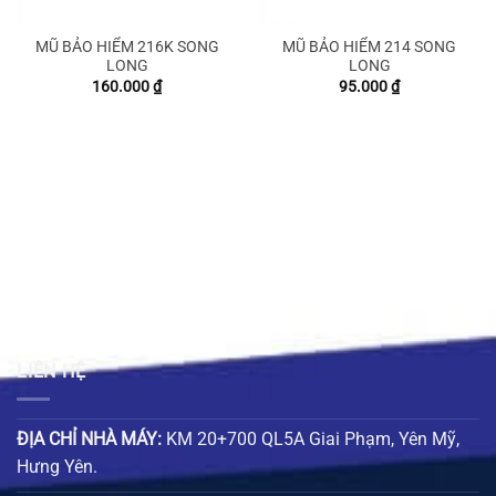
MŨ BẢO HIỂM 216K SONG
MŨ BẢO HIỂM 214 SONG
LONG
LONG
160.000
₫
95.000
₫
LIÊN HỆ
ĐỊA CHỈ NHÀ MÁY:
KM 20+700 QL5A Giai Phạm, Yên Mỹ,
Hưng Yên.