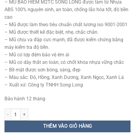
– MŨ BẢO HIỂM M2TC SONG LONG được làm từ Nhựa
ABS 100% nguyên sinh, an toàn, chống lão hóa tốt, độ bền
cao
– Mũ được làm theo tiêu chuẩn chất lương iso 9001-2001
– Mũ được thiết kế đặc biệt, nhẹ, chắc chắn.
– Mũ chịu va đập cưc mạnh, đã được kiểm chứng bằng
máy kiểm tra độ bền.
– Mũ có lợp đệm bảo vệ êm ái
– Mũ có dây thắt an toàn, có chốt khóa nhựa vững chắc
– Bề mặt được sơn bóng, sáng, đẹp
– Màu sắc: Đỏ, Hồng, Xanh Dương, Xanh Ngọc, Xanh Lá
– Xuất xứ: Công ty TNHH Song Long
Bảo hành 12 tháng
MŨ BẢO HIỂM M2TC SONG LONG số lượng
THÊM VÀO GIỎ HÀNG