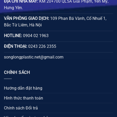
ĐỊA CHỈ NHÀ MÁY:
KM 20+700 QL5A Giai Phạm, Yên Mỹ,
Hưng Yên.
VĂN PHÒNG GIAO DỊCH:
109 Phan Bá Vành, Cổ Nhuế 1,
Bắc Từ Liêm, Hà Nội
HOTLINE:
0904 02 1963
ĐIỆN THOẠI:
0243 226 2355
songlongplastic.net@gmail.com
CHÍNH SÁCH
Hướng dẫn đặt hàng
Hình thức thanh toán
Chính sách Đổi trả