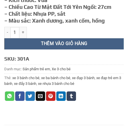
– Kích thước: Vừa
369.000 ₫.
– Chiều Cao Từ Mặt Đất Tới Yên Ngồi: 27cm
– Chất liệu: Nhựa PP, sắt
– Màu sắc: Xanh dương, xanh cốm, hồng
XE 3 BÁNH 4 số lượng
THÊM VÀO GIỎ HÀNG
SKU:
301A
Danh mục:
Sản phẩm trẻ em
,
Xe 3 cho bé
Thẻ:
xe 3 bánh cho bé
,
xe ba bánh cho bé
,
xe đạp 3 bánh
,
xe đạp trẻ em 3
bánh
,
xe đẩy 3 bánh
,
xe nhựa 3 bánh cho bé