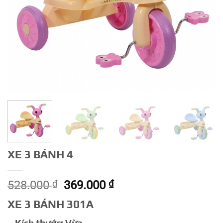
XE 3 BÁNH 4
Giá
Giá
528.000
₫
369.000
₫
gốc
hiện
XE 3 BÁNH 301A
là:
tại
528.000 ₫.
là: