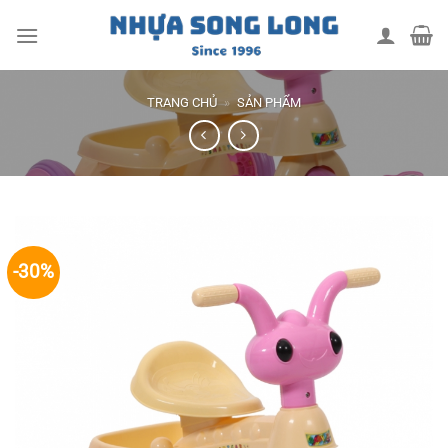
Skip
to
content
TRANG CHỦ
»
SẢN PHẨM
-30%