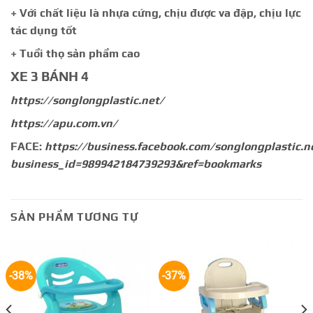
+ Với chất liệu là nhựa cứng, chịu được va đập, chịu lực
tác dụng tốt
+ Tuổi thọ sản phẩm cao
XE 3 BÁNH 4
https://songlongplastic.net/
https://apu.com.vn/
FACE:
https://business.facebook.com/songlongplastic.n
business_id=989942184739293&ref=bookmarks
SẢN PHẨM TƯƠNG TỰ
-38%
-37%