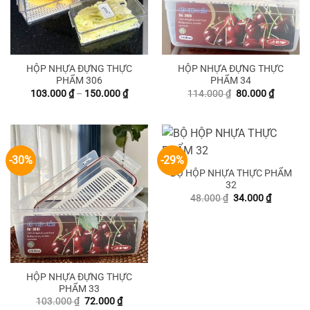
HỘP NHỰA ĐỰNG THỰC
HỘP NHỰA ĐỰNG THỰC
PHẨM 306
PHẨM 34
Khoảng
Giá
Giá
103.000
₫
–
150.000
₫
114.000
₫
80.000
₫
giá:
gốc
hiện
từ
là:
tại
103.000 ₫
114.000 ₫.
là:
đến
80.000 ₫
150.000 ₫
-30%
-29%
BỘ HỘP NHỰA THỰC PHẨM
32
Giá
Giá
48.000
₫
34.000
₫
gốc
hiện
là:
tại
48.000 ₫.
là:
34.000 ₫
HỘP NHỰA ĐỰNG THỰC
PHẨM 33
Giá
Giá
103.000
₫
72.000
₫
gốc
hiện