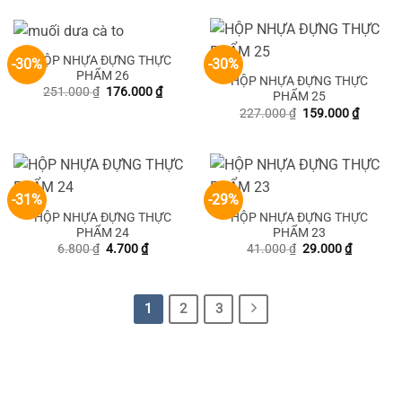
366.000 ₫.
là:
256.000 ₫.
HỘP NHỰA ĐỰNG THỰC
-30%
-30%
PHẨM 26
HỘP NHỰA ĐỰNG THỰC
Giá
Giá
251.000
₫
176.000
₫
PHẨM 25
gốc
hiện
Giá
Giá
227.000
₫
159.000
₫
là:
tại
gốc
hiện
251.000 ₫.
là:
là:
tại
176.000 ₫.
227.000 ₫.
là:
159.000
-31%
-29%
HỘP NHỰA ĐỰNG THỰC
HỘP NHỰA ĐỰNG THỰC
PHẨM 24
PHẨM 23
Giá
Giá
Giá
Giá
6.800
₫
4.700
₫
41.000
₫
29.000
₫
gốc
hiện
gốc
hiện
là:
tại
là:
tại
6.800 ₫.
là:
41.000 ₫.
là:
4.700 ₫.
29.000 ₫
1
2
3