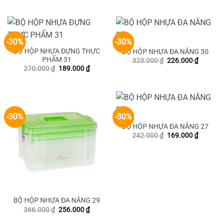
là:
tại
103.000 ₫.
là:
72.000 ₫.
-30%
-30%
BỘ HỘP NHỰA ĐỰNG THỰC
BỘ HỘP NHỰA ĐA NĂNG 30
PHẨM 31
Giá
Giá
323.000
₫
226.000
₫
gốc
hiện
Giá
Giá
270.000
₫
189.000
₫
là:
tại
gốc
hiện
323.000 ₫.
là:
là:
tại
226.000
270.000 ₫.
là:
189.000 ₫.
-30%
-30%
BỘ HỘP NHỰA ĐA NĂNG 27
Giá
Giá
242.000
₫
169.000
₫
gốc
hiện
là:
tại
242.000 ₫.
là:
169.000
BỘ HỘP NHỰA ĐA NĂNG 29
Giá
Giá
366.000
₫
256.000
₫
gốc
hiện
là:
tại