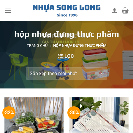
Skip
to
content
hộp nhựa đựng thực phẩm
TRANG CHỦ
»
HỘP NHỰA ĐỰNG THỰC PHẨM
LỌC
-32%
-30%