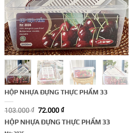
HỘP NHỰA ĐỰNG THỰC PHẨM 33
Giá
Giá
103.000
₫
72.000
₫
gốc
hiện
HỘP NHỰA ĐỰNG THỰC PHẨM 33
là:
tại
103.000 ₫.
là: