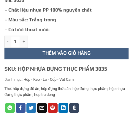
Mã: 3035
72.000 ₫.
– Chất liệu nhựa PP 100% nguyên chất
– Màu sắc: Trắng trong
– Có lưới thoát nước
HỘP NHỰA ĐỰNG THỰC PHẨM 33 số lượng
THÊM VÀO GIỎ HÀNG
SKU:
HỘP NHỰA ĐỰNG THỰC PHẨM 3035
Danh mục:
Hộp - Keo - Lọ - Cốp - Vắt Cam
Thẻ:
hộp đựng đồ ăn
,
hộp đựng thức ăn
,
hộp đựng thực phẩm
,
hộp nhựa
đựng thực phẩm
,
hop tru dong