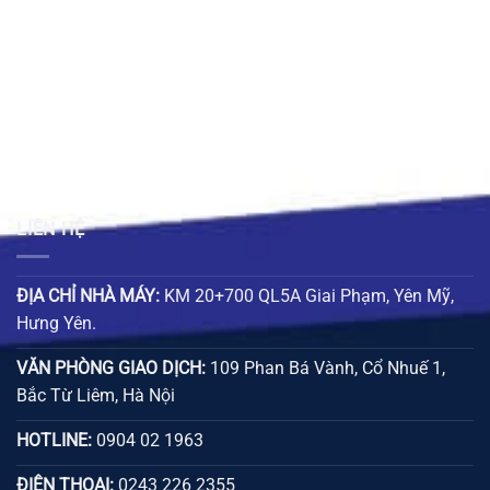
₫.
39.000 ₫.
62.000 ₫
LIÊN HỆ
ĐỊA CHỈ NHÀ MÁY:
KM 20+700 QL5A Giai Phạm, Yên Mỹ,
Hưng Yên.
VĂN PHÒNG GIAO DỊCH:
109 Phan Bá Vành, Cổ Nhuế 1,
Bắc Từ Liêm, Hà Nội
HOTLINE:
0904 02 1963
ĐIỆN THOẠI:
0243 226 2355