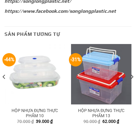
https://songlongplastic.net/
https://www.facebook.com/songlongplastic.net
SẢN PHẨM TƯƠNG TỰ
-44%
-31%
HỘP NHỰA ĐỰNG THỰC
HỘP NHỰA ĐỰNG THỰC
PHẨM 10
PHẨM 13
Giá
Giá
Giá
Giá
70.000
₫
39.000
₫
90.000
₫
62.000
₫
gốc
hiện
gốc
hiện
là:
tại
là:
tại
70.000 ₫.
là:
90.000 ₫.
là: