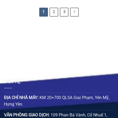
là:
tại
là:
tại
6.800 ₫.
là:
41.000 ₫.
là:
4.700 ₫.
29.000 ₫
1
2
3
LIÊN HỆ
ĐỊA CHỈ NHÀ MÁY:
KM 20+700 QL5A Giai Phạm, Yên Mỹ,
Hưng Yên.
VĂN PHÒNG GIAO DỊCH:
109 Phan Bá Vành, Cổ Nhuế 1,