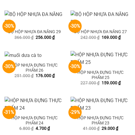
gốc
hiện
323.000 ₫.
là:
là:
tại
226.000
270.000 ₫.
là:
189.000 ₫.
-30%
-30%
BỘ HỘP NHỰA ĐA NĂNG 29
BỘ HỘP NHỰA ĐA NĂNG 27
Giá
Giá
Giá
Giá
366.000
₫
256.000
₫
242.000
₫
169.000
₫
gốc
hiện
gốc
hiện
là:
tại
là:
tại
366.000 ₫.
là:
242.000 ₫.
là:
256.000 ₫.
169.000
HỘP NHỰA ĐỰNG THỰC
-30%
-30%
PHẨM 26
HỘP NHỰA ĐỰNG THỰC
Giá
Giá
251.000
₫
176.000
₫
PHẨM 25
gốc
hiện
Giá
Giá
227.000
₫
159.000
₫
là:
tại
gốc
hiện
251.000 ₫.
là:
là:
tại
176.000 ₫.
227.000 ₫.
là:
159.000
-31%
-29%
HỘP NHỰA ĐỰNG THỰC
HỘP NHỰA ĐỰNG THỰC
PHẨM 24
PHẨM 23
Giá
Giá
Giá
Giá
6.800
₫
4.700
₫
41.000
₫
29.000
₫
gốc
hiện
gốc
hiện