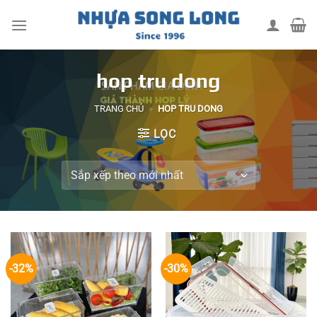
Skip
to
content
hop tru dong
TRANG CHỦ
»
HOP TRU DONG
LỌC
-32%
-30%