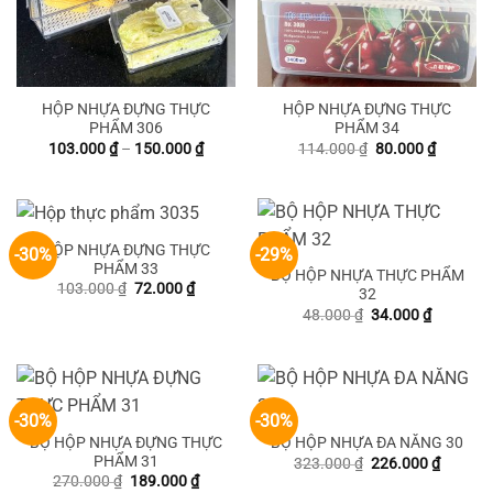
HỘP NHỰA ĐỰNG THỰC
HỘP NHỰA ĐỰNG THỰC
PHẨM 306
PHẨM 34
Khoảng
Giá
Giá
103.000
₫
–
150.000
₫
114.000
₫
80.000
₫
giá:
gốc
hiện
từ
là:
tại
103.000 ₫
114.000 ₫.
là:
đến
80.000 ₫
150.000 ₫
HỘP NHỰA ĐỰNG THỰC
-30%
-29%
PHẨM 33
BỘ HỘP NHỰA THỰC PHẨM
Giá
Giá
103.000
₫
72.000
₫
32
gốc
hiện
Giá
Giá
48.000
₫
34.000
₫
là:
tại
gốc
hiện
103.000 ₫.
là:
là:
tại
72.000 ₫.
48.000 ₫.
là:
34.000 ₫
-30%
-30%
BỘ HỘP NHỰA ĐỰNG THỰC
BỘ HỘP NHỰA ĐA NĂNG 30
PHẨM 31
Giá
Giá
323.000
₫
226.000
₫
gốc
hiện
Giá
Giá
270.000
₫
189.000
₫
là:
tại