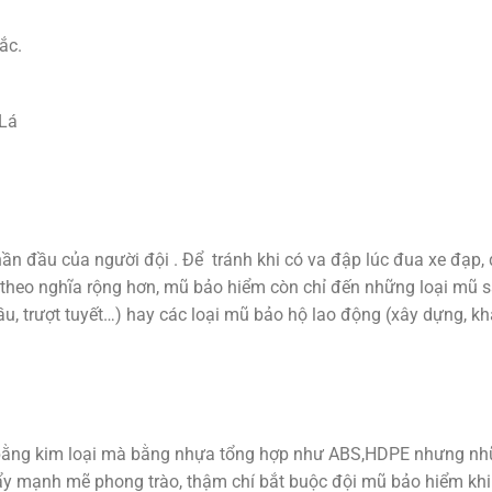
ắc.
 Lá
đầu của người đội . Để tránh khi có va đập lúc đua xe đạp, đi
, theo nghĩa rộng hơn, mũ bảo hiểm còn chỉ đến những loại mũ s
ầu, trượt tuyết…) hay các loại mũ bảo hộ lao động (xây dựng, k
ằng kim loại mà bằng nhựa tổng hợp như ABS,HDPE nhưng nhữn
ẩy mạnh mẽ phong trào, thậm chí bắt buộc đội mũ bảo hiểm khi đ