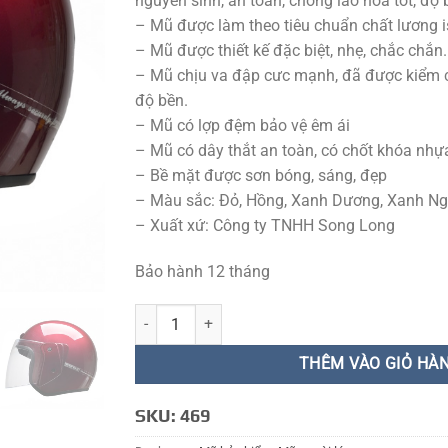
nguyên sinh, an toàn, chống lão hóa tốt, độ
– Mũ được làm theo tiêu chuẩn chất lương 
– Mũ được thiết kế đặc biệt, nhẹ, chắc chắn.
– Mũ chịu va đập cưc mạnh, đã được kiểm 
độ bền.
– Mũ có lợp đệm bảo vệ êm ái
– Mũ có dây thắt an toàn, có chốt khóa nh
– Bề mặt được sơn bóng, sáng, đẹp
– Màu sắc: Đỏ, Hồng, Xanh Dương, Xanh Ng
– Xuất xứ: Công ty TNHH Song Long
Bảo hành 12 tháng
MŨ BẢO HIỂM 469 SONG LONG số lượng
THÊM VÀO GIỎ HÀ
SKU:
469