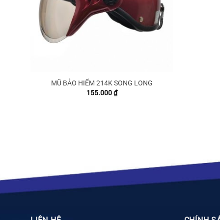
MŨ BẢO HIỂM 214K SONG LONG
155.000
₫