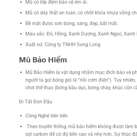
Mũ có lớp đệm bảo vệ êm ái.
Mũ có dây thắt an toàn, có chốt khóa nhựa vững ch
Bề mặt được sơn bóng, sáng, đẹp, bắt mắt.
Màu sắc: Đỏ, Hồng, Xanh Dương, Xanh Ngọc, Xanh
Xuất xứ: Công ty TNHH Song Long
Mũ Bảo Hiểm
Mũ Bảo Hiểm là vật dụng nhằm mục đích bảo vệ phần 
người ta gọi bóng gió là “nồi cơm điện”). Tuy nhiên
chơi thể thao (bóng bầu dục, bóng chày, khúc côn c
Đi Tắt Đón Đầu
Công Nghệ tiên tiến
Theo truyền thống, mũ bảo hiểm không được làm b
sợi carbon để có độ bền cao và nhẹ hơn. Sự thúc đ