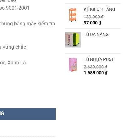
 bền cao
iso 9001-2001
KỆ KIỂU 3 TẦNG
139.000
₫
97.000
₫
chứng bằng máy kiểm tra
TỦ ĐA NĂNG
ựa vững chắc
TỦ NHỰA PU5T
ọc, Xanh Lá
2.630.000
₫
1.688.000
₫
NG