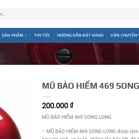
SẢN PHẨM
TIN TỨC
HƯỚNG DẪN ĐẶT HÀNG
VẬN CHUYỂN 
MŨ BẢO HIỂM 469 SON
200.000
₫
MŨ BẢO HIỂM 469 SONG LONG
– MŨ BẢO HIỂM 469 SONG LONG được làm