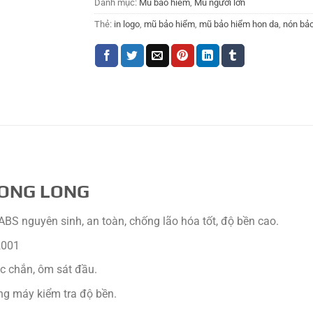
Danh mục:
Mũ bảo hiểm
,
Mũ người lớn
Thẻ:
in logo
,
mũ bảo hiểm
,
mũ bảo hiểm hon da
,
nón bả
SONG LONG
nguyên sinh, an toàn, chống lão hóa tốt, độ bền cao.
2001
ắc chắn, ôm sát đầu.
g máy kiểm tra độ bền.