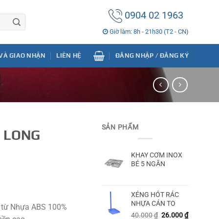
0904 02 1963
Giờ làm: 8h - 21h30 (T2 - CN)
VÀ GIAO NHẬN
LIÊN HỆ
ĐĂNG NHẬP / ĐĂNG KÝ
SẢN PHẨM
G LONG
KHAY CƠM INOX
BÉ 5 NGĂN
XẺNG HÓT RÁC
NHỰA CÁN TO
 từ Nhựa ABS 100%
40.000
₫
26.000
₫